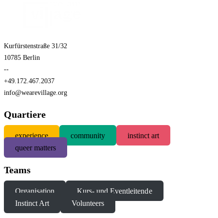
Kurfürstenstraße 31/32
10785 Berlin
--
+49.172.467.2037
info@wearevillage.org
Quartiere
experience
community
instinct art
queer matters
Teams
Organisation
Kurs- und Eventleitende
Instinct Art
Volunteers