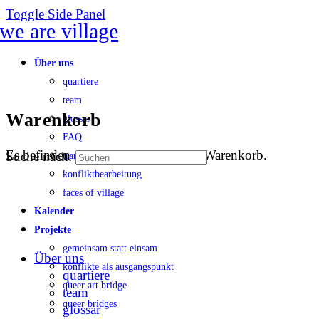
Toggle Side Panel
Über uns
quartiere
team
Warenkorb
glossar
FAQ
Es befinden sich keine Produkte im Warenkorb.
Suche nach:
transparenz
konfliktbearbeitung
faces of village
Kalender
Projekte
gemeinsam statt einsam
Über uns
konflikte als ausgangspunkt
quartiere
queer art bridge
team
queer bridges
glossar