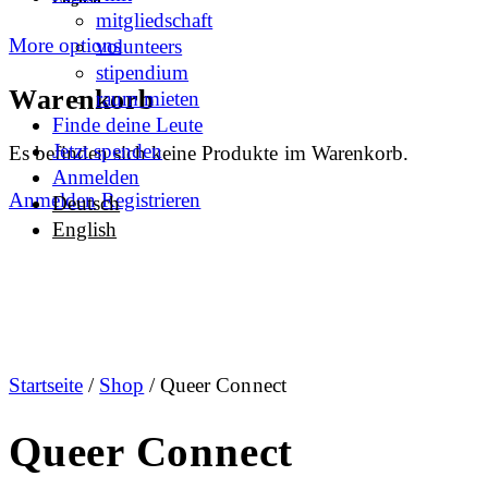
mitgliedschaft
More options
volunteers
stipendium
Warenkorb
raum mieten
Finde deine Leute
Jetzt spenden
Es befinden sich keine Produkte im Warenkorb.
Anmelden
Anmelden
Registrieren
Deutsch
English
Startseite
/
Shop
/ Queer Connect
Queer Connect