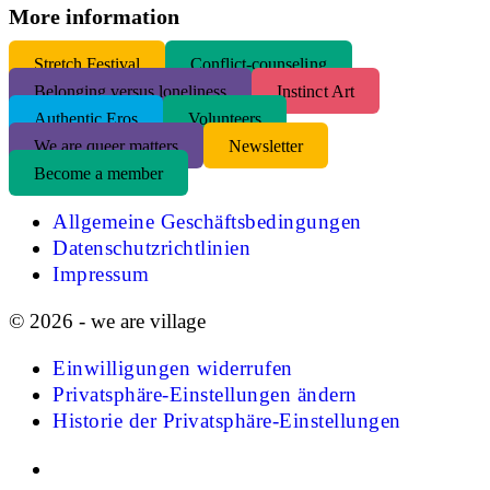
More information
S
tretch Festival
Conflict-counseling
Belonging versus loneliness
Instinct Art
Authentic Eros
Volunteers
We are queer matters
Newsletter
Become a member
Allgemeine Geschäftsbedingungen
Datenschutzrichtlinien
Impressum
© 2026 - we are village
Einwilligungen widerrufen
Privatsphäre-Einstellungen ändern
Historie der Privatsphäre-Einstellungen