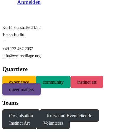
Anmelden
Kurfürstenstraße 31/32
10785 Berlin
--
+49.172.467.2037
info@wearevillage.org
Quartiere
experience
community
instinct art
queer matters
Teams
Organisation
Kurs- und Eventleitende
Instinct Art
Volunteers