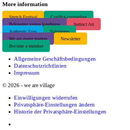
More information
S
tretch Festival
Conflict-counseling
Belonging versus loneliness
Instinct Art
Authentic Eros
Volunteers
We are queer matters
Newsletter
Become a member
Allgemeine Geschäftsbedingungen
Datenschutzrichtlinien
Impressum
© 2026 - we are village
Einwilligungen widerrufen
Privatsphäre-Einstellungen ändern
Historie der Privatsphäre-Einstellungen