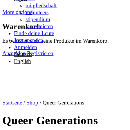
mitgliedschaft
More options
volunteers
stipendium
Warenkorb
raum mieten
Finde deine Leute
Jetzt spenden
Es befinden sich keine Produkte im Warenkorb.
Anmelden
Anmelden
Registrieren
Deutsch
English
Startseite
/
Shop
/ Queer Generations
Queer Generations