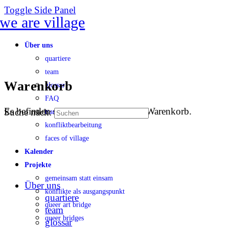
Toggle Side Panel
Über uns
quartiere
team
Warenkorb
glossar
FAQ
Es befinden sich keine Produkte im Warenkorb.
Suche nach:
transparenz
konfliktbearbeitung
faces of village
Kalender
Projekte
gemeinsam statt einsam
Über uns
konflikte als ausgangspunkt
quartiere
queer art bridge
team
queer bridges
glossar