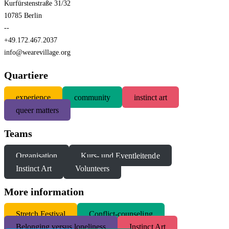
Kurfürstenstraße 31/32
10785 Berlin
--
+49.172.467.2037
info@wearevillage.org
Quartiere
experience
community
instinct art
queer matters
Teams
Organisation
Kurs- und Eventleitende
Instinct Art
Volunteers
More information
S
tretch Festival
Conflict-counseling
Belonging versus loneliness
Instinct Art