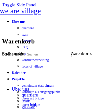
Toggle Side Panel
Über uns
quartiere
team
Warenkorb
glossar
FAQ
Es befinden sich keine Produkte im Warenkorb.
Suche nach:
transparenz
konfliktbearbeitung
faces of village
Kalender
Projekte
gemeinsam statt einsam
Über uns
konflikte als ausgangspunkt
quartiere
queer art bridge
team
queer bridges
glossar