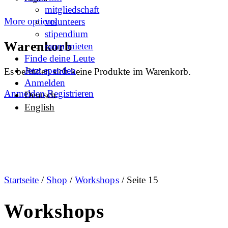
mitgliedschaft
More options
volunteers
stipendium
Warenkorb
raum mieten
Finde deine Leute
Jetzt spenden
Es befinden sich keine Produkte im Warenkorb.
Anmelden
Anmelden
Registrieren
Deutsch
English
Startseite
/
Shop
/
Workshops
/ Seite 15
Workshops