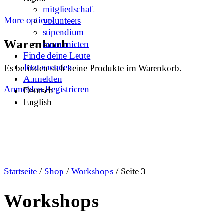
mitgliedschaft
More options
volunteers
stipendium
Warenkorb
raum mieten
Finde deine Leute
Jetzt spenden
Es befinden sich keine Produkte im Warenkorb.
Anmelden
Anmelden
Registrieren
Deutsch
English
Startseite
/
Shop
/
Workshops
/ Seite 3
Workshops