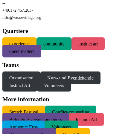
--
+49.172.467.2037
info@wearevillage.org
Quartiere
experience
community
instinct art
queer matters
Teams
Organisation
Kurs- und Eventleitende
Instinct Art
Volunteers
More information
S
tretch Festival
Conflict-counseling
Belonging versus loneliness
Instinct Art
Authentic Eros
Volunteers