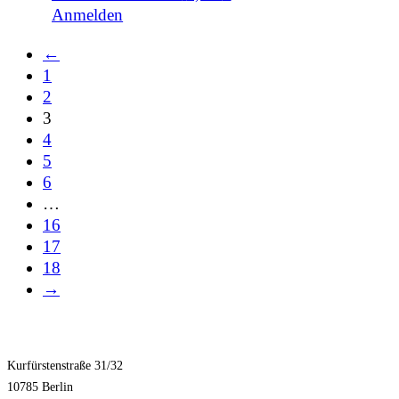
Anmelden
←
1
2
3
4
5
6
…
16
17
18
→
Kurfürstenstraße 31/32
10785 Berlin