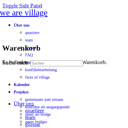
Toggle Side Panel
Über uns
quartiere
team
Warenkorb
glossar
FAQ
Es befinden sich keine Produkte im Warenkorb.
Suche nach:
transparenz
konfliktbearbeitung
faces of village
Kalender
Projekte
gemeinsam statt einsam
Über uns
konflikte als ausgangspunkt
quartiere
queer art bridge
team
queer bridges
glossar