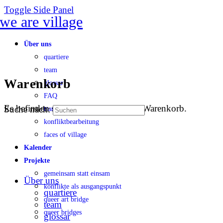
Toggle Side Panel
Über uns
quartiere
team
Warenkorb
glossar
FAQ
Es befinden sich keine Produkte im Warenkorb.
Suche nach:
transparenz
konfliktbearbeitung
faces of village
Kalender
Projekte
gemeinsam statt einsam
Über uns
konflikte als ausgangspunkt
quartiere
queer art bridge
team
queer bridges
glossar