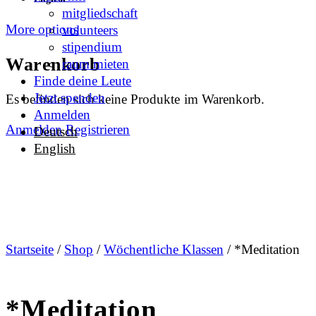
mitgliedschaft
More options
volunteers
stipendium
Warenkorb
raum mieten
Finde deine Leute
Jetzt spenden
Es befinden sich keine Produkte im Warenkorb.
Anmelden
Anmelden
Registrieren
Deutsch
English
Startseite
/
Shop
/
Wöchentliche Klassen
/ *Meditation
*Meditation