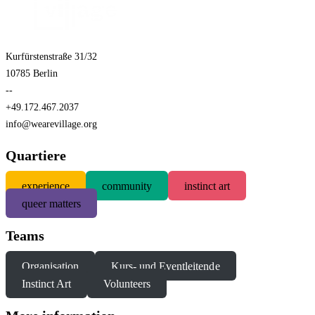
Kurfürstenstraße 31/32
10785 Berlin
--
+49.172.467.2037
info@wearevillage.org
Quartiere
experience
community
instinct art
queer matters
Teams
Organisation
Kurs- und Eventleitende
Instinct Art
Volunteers