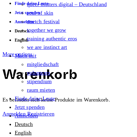
Finde deine Leute
queer matters digital – Deutschland
soul of skin
Jetzt spenden
stretch festival
Anmelden
together we grow
Deutsch
training authentic eros
English
we are instinct art
More options
Mach mit
mitgliedschaft
volunteers
Warenkorb
stipendium
raum mieten
Finde deine Leute
Es befinden sich keine Produkte im Warenkorb.
Jetzt spenden
Anmelden
Registrieren
Anmelden
Deutsch
English