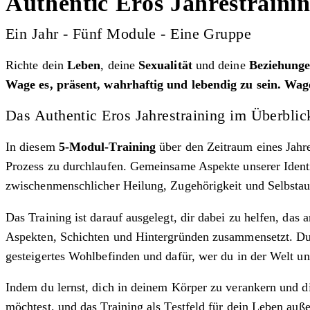
Authentic Eros Jahrestraini
Ein Jahr - Fünf Module - Eine Gruppe
Richte dein
Leben
, deine
Sexualität
und deine
Beziehung
Wage es, präsent, wahrhaftig und lebendig zu sein. Wage
Das Authentic Eros Jahrestraining im Überblic
In diesem
5-Modul-Training
über den Zeitraum eines Jahr
Prozess zu durchlaufen. Gemeinsame Aspekte unserer Identi
zwischenmenschlicher Heilung, Zugehörigkeit und Selbsta
Das Training ist darauf ausgelegt, dir dabei zu helfen, das
Aspekten, Schichten und Hintergründen zusammensetzt. Du 
gesteigertes Wohlbefinden und dafür, wer du in der Welt u
Indem du lernst, dich in deinem Körper zu verankern und d
möchtest, und das Training als Testfeld für dein Leben au