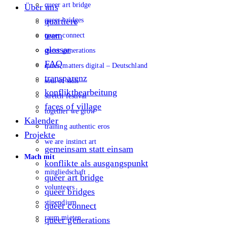
queer art bridge
Über uns
queer bridges
quartiere
team
queer connect
glossar
queer generations
FAQ
queer matters digital – Deutschland
transparenz
soul of skin
konfliktbearbeitung
stretch festival
faces of village
together we grow
Kalender
training authentic eros
Projekte
we are instinct art
gemeinsam statt einsam
Mach mit
konflikte als ausgangspunkt
mitgliedschaft
queer art bridge
volunteers
queer bridges
stipendium
queer connect
raum mieten
queer generations