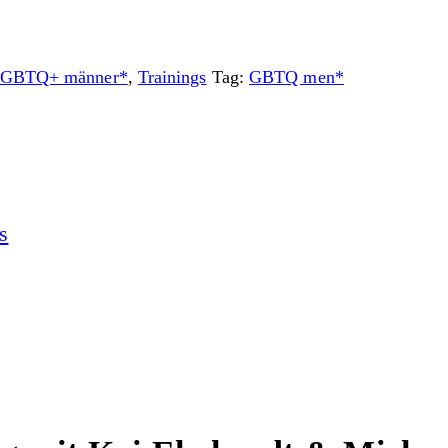
ür GBTQ+ männer*
,
Trainings
Tag:
GBTQ men*
s