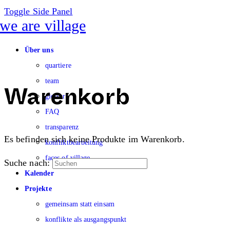
Toggle Side Panel
Über uns
quartiere
team
glossar
Warenkorb
FAQ
transparenz
Es befinden sich keine Produkte im Warenkorb.
konfliktbearbeitung
faces of village
Suche nach:
Kalender
Projekte
gemeinsam statt einsam
konflikte als ausgangspunkt