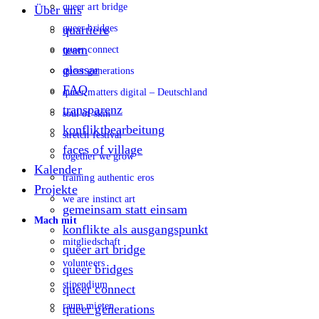
queer art bridge
Über uns
queer bridges
quartiere
team
queer connect
glossar
queer generations
FAQ
queer matters digital – Deutschland
transparenz
soul of skin
konfliktbearbeitung
stretch festival
faces of village
together we grow
Kalender
training authentic eros
Projekte
we are instinct art
gemeinsam statt einsam
Mach mit
konflikte als ausgangspunkt
mitgliedschaft
queer art bridge
volunteers
queer bridges
stipendium
queer connect
raum mieten
queer generations