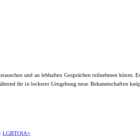
auschen und an lebhaften Gesprächen teilnehmen könnt. Es i
während ihr in lockerer Umgebung neue Bekanntschaften knüp
:
LGBTQIA+