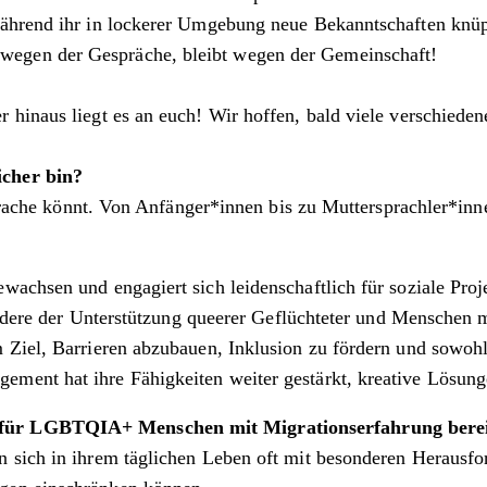
ährend ihr in lockerer Umgebung neue Bekanntschaften knüpft
egen der Gespräche, bleibt wegen der Gemeinschaft!
 hinaus liegt es an euch! Wir hoffen, bald viele verschiede
icher bin?
Sprache könnt. Von Anfänger*innen bis zu Muttersprachler*inne
wachsen und engagiert sich leidenschaftlich für soziale Pro
ondere der Unterstützung queerer Geflüchteter und Menschen m
Ziel, Barrieren abzubauen, Inklusion zu fördern und sowohl 
ent hat ihre Fähigkeiten weiter gestärkt, kreative Lösunge
 für LGBTQIA+ Menschen mit Migrationserfahrung bereit
 sich in ihrem täglichen Leben oft mit besonderen Herausfor