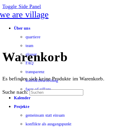
Toggle Side Panel
Über uns
quartiere
team
Warenkorb
glossar
FAQ
transparenz
Es befinden sich keine Produkte im Warenkorb.
konfliktbearbeitung
faces of village
Suche nach:
Kalender
Projekte
gemeinsam statt einsam
konflikte als ausgangspunkt