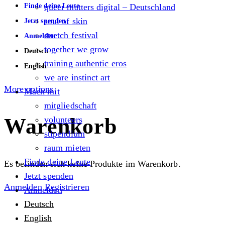
Finde deine Leute
queer matters digital – Deutschland
soul of skin
Jetzt spenden
stretch festival
Anmelden
together we grow
Deutsch
training authentic eros
English
we are instinct art
More options
Mach mit
mitgliedschaft
Warenkorb
volunteers
stipendium
raum mieten
Finde deine Leute
Es befinden sich keine Produkte im Warenkorb.
Jetzt spenden
Anmelden
Registrieren
Anmelden
Deutsch
English