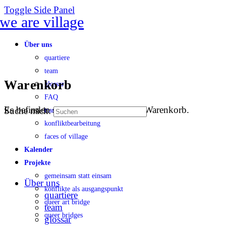
Toggle Side Panel
Über uns
quartiere
team
Warenkorb
glossar
FAQ
Es befinden sich keine Produkte im Warenkorb.
Suche nach:
transparenz
konfliktbearbeitung
faces of village
Kalender
Projekte
gemeinsam statt einsam
Über uns
konflikte als ausgangspunkt
quartiere
queer art bridge
team
queer bridges
glossar