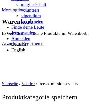
mitgliedschaft
More options
volunteers
stipendium
Warenkorb
raum mieten
Finde deine Leute
Jetzt spenden
Es befinden sich keine Produkte im Warenkorb.
Anmelden
Anmelden
Registrieren
Deutsch
English
Startseite
/
Vendor
/ free-admission-events
Produktkategorie speichern