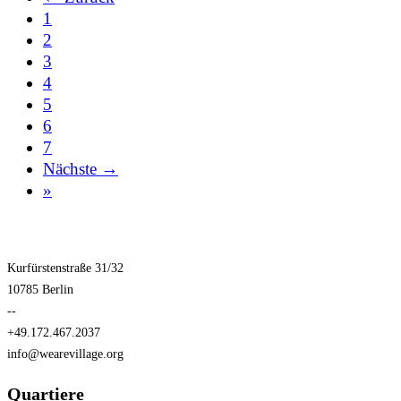
1
2
3
4
5
6
7
Nächste →
»
Kurfürstenstraße 31/32
10785 Berlin
--
+49.172.467.2037
info@wearevillage.org
Quartiere