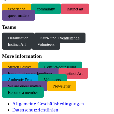
experience
community
instinct art
queer matters
Teams
Organisation
Kurs- und Eventleitende
Instinct Art
Volunteers
More information
S
tretch Festival
Conflict-counseling
Belonging versus loneliness
Instinct Art
Authentic Eros
Volunteers
We are queer matters
Newsletter
Become a member
Allgemeine Geschäftsbedingungen
Datenschutzrichtlinien