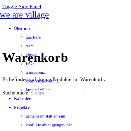
Toggle Side Panel
Über uns
quartiere
team
Warenkorb
glossar
FAQ
transparenz
Es befinden sich keine Produkte im Warenkorb.
konfliktbearbeitung
faces of village
Suche nach:
Kalender
Projekte
gemeinsam statt einsam
konflikte als ausgangspunkt