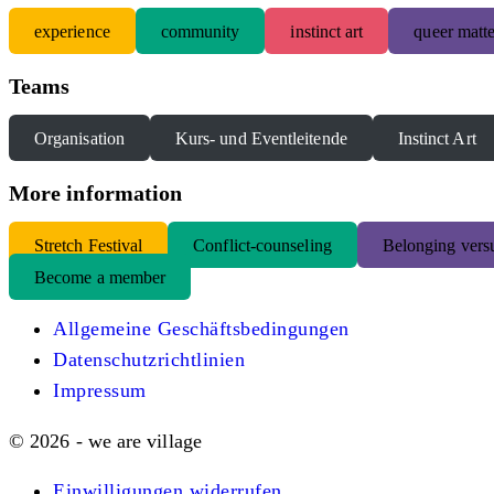
experience
community
instinct art
queer matte
Teams
Organisation
Kurs- und Eventleitende
Instinct Art
More information
S
tretch Festival
Conflict-counseling
Belonging versu
Become a member
Allgemeine Geschäftsbedingungen
Datenschutzrichtlinien
Impressum
© 2026 - we are village
Einwilligungen widerrufen