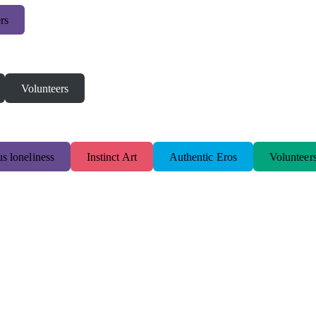
rs
Volunteers
s loneliness
Instinct Art
Authentic Eros
Volunteer