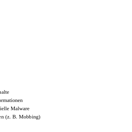
halte
formationen
zielle Malware
en (z. B. Mobbing)