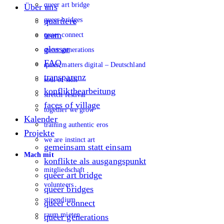
queer art bridge
Über uns
queer bridges
quartiere
team
queer connect
glossar
queer generations
FAQ
queer matters digital – Deutschland
transparenz
soul of skin
konfliktbearbeitung
stretch festival
faces of village
together we grow
Kalender
training authentic eros
Projekte
we are instinct art
gemeinsam statt einsam
Mach mit
konflikte als ausgangspunkt
mitgliedschaft
queer art bridge
volunteers
queer bridges
stipendium
queer connect
raum mieten
queer generations