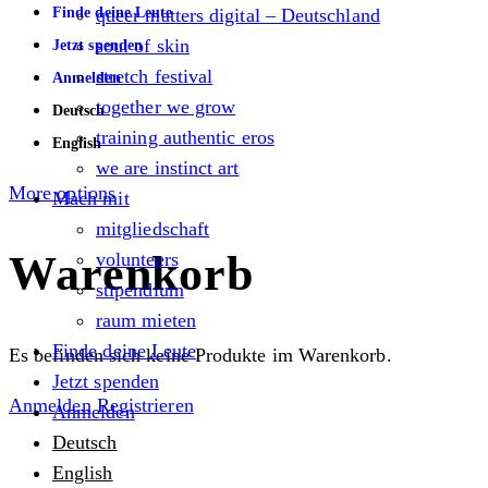
Finde deine Leute
queer matters digital – Deutschland
soul of skin
Jetzt spenden
stretch festival
Anmelden
together we grow
Deutsch
training authentic eros
English
we are instinct art
More options
Mach mit
mitgliedschaft
Warenkorb
volunteers
stipendium
raum mieten
Finde deine Leute
Es befinden sich keine Produkte im Warenkorb.
Jetzt spenden
Anmelden
Registrieren
Anmelden
Deutsch
English