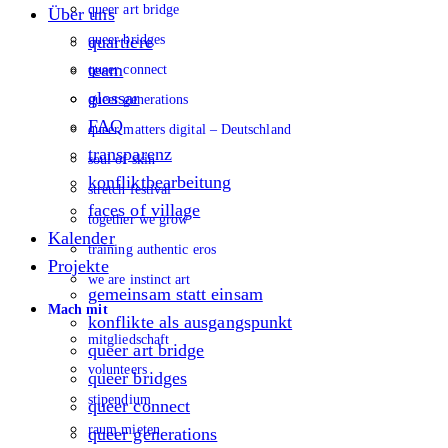
queer art bridge
Über uns
queer bridges
quartiere
team
queer connect
glossar
queer generations
FAQ
queer matters digital – Deutschland
transparenz
soul of skin
konfliktbearbeitung
stretch festival
faces of village
together we grow
Kalender
training authentic eros
Projekte
we are instinct art
gemeinsam statt einsam
Mach mit
konflikte als ausgangspunkt
mitgliedschaft
queer art bridge
volunteers
queer bridges
stipendium
queer connect
raum mieten
queer generations