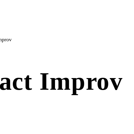
mprov
act Improv