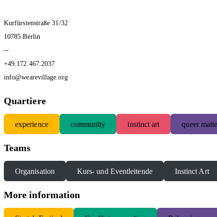
Kurfürstenstraße 31/32
10785 Berlin
--
+49.172.467.2037
info@wearevillage.org
Quartiere
experience
community
instinct art
queer matte
Teams
Organisation
Kurs- und Eventleitende
Instinct Art
More information