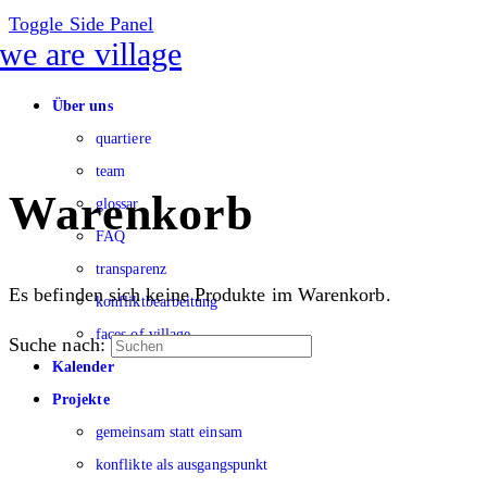
Toggle Side Panel
Über uns
quartiere
team
Warenkorb
glossar
FAQ
transparenz
Es befinden sich keine Produkte im Warenkorb.
konfliktbearbeitung
faces of village
Suche nach:
Kalender
Projekte
gemeinsam statt einsam
konflikte als ausgangspunkt