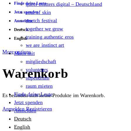
Finde deine Leute
queer matters digital – Deutschland
soul of skin
Jetzt spenden
stretch festival
Anmelden
together we grow
Deutsch
training authentic eros
English
we are instinct art
More options
Mach mit
mitgliedschaft
Warenkorb
volunteers
stipendium
raum mieten
Finde deine Leute
Es befinden sich keine Produkte im Warenkorb.
Jetzt spenden
Anmelden
Registrieren
Anmelden
Deutsch
English