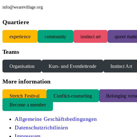
info@wearevillage.org
Quartiere
experience
community
instinct art
queer matte
Teams
Organisation
Kurs- und Eventleitende
Instinct Art
More information
S
tretch Festival
Conflict-counseling
Belonging versu
Become a member
Allgemeine Geschäftsbedingungen
Datenschutzrichtlinien
Impressum