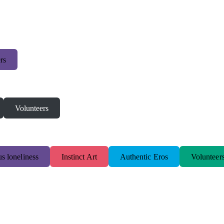
rs
Volunteers
s loneliness
Instinct Art
Authentic Eros
Volunteer