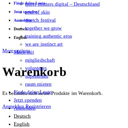
Finde deine Leute
queer matters digital – Deutschland
soul of skin
Jetzt spenden
stretch festival
Anmelden
together we grow
Deutsch
training authentic eros
English
we are instinct art
More options
Mach mit
mitgliedschaft
Warenkorb
volunteers
stipendium
raum mieten
Finde deine Leute
Es befinden sich keine Produkte im Warenkorb.
Jetzt spenden
Anmelden
Registrieren
Anmelden
Deutsch
English