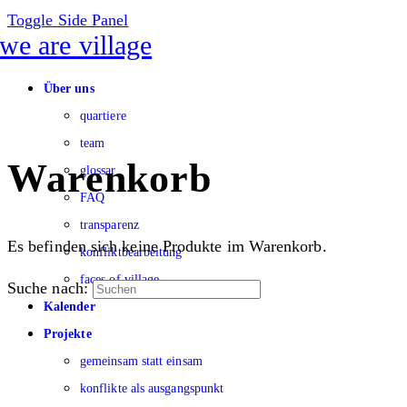
Toggle Side Panel
Über uns
quartiere
team
Warenkorb
glossar
FAQ
transparenz
Es befinden sich keine Produkte im Warenkorb.
konfliktbearbeitung
faces of village
Suche nach:
Kalender
Projekte
gemeinsam statt einsam
konflikte als ausgangspunkt