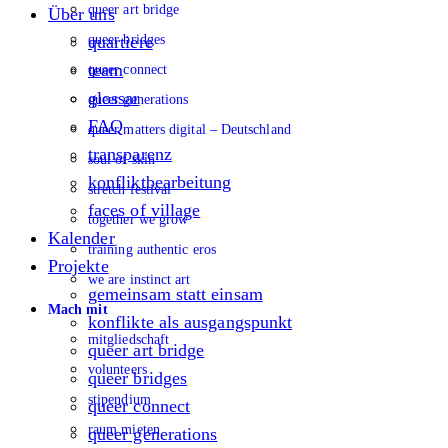
queer art bridge
Über uns
queer bridges
quartiere
team
queer connect
glossar
queer generations
FAQ
queer matters digital – Deutschland
transparenz
soul of skin
konfliktbearbeitung
stretch festival
faces of village
together we grow
Kalender
training authentic eros
Projekte
we are instinct art
gemeinsam statt einsam
Mach mit
konflikte als ausgangspunkt
mitgliedschaft
queer art bridge
volunteers
queer bridges
stipendium
queer connect
raum mieten
queer generations