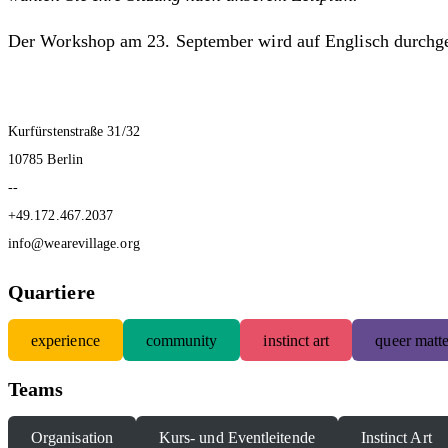
Der Workshop am 23. September wird auf Englisch durchge
Kurfürstenstraße 31/32
10785 Berlin
--
+49.172.467.2037
info@wearevillage.org
Quartiere
experience
community
instinct art
queer matte
Teams
Organisation
Kurs- und Eventleitende
Instinct Art