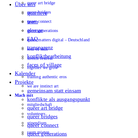
queer art bridge
Über uns
queer bridges
quartiere
team
queer connect
glossar
queer generations
FAQ
queer matters digital – Deutschland
transparenz
soul of skin
konfliktbearbeitung
stretch festival
faces of village
together we grow
Kalender
training authentic eros
Projekte
we are instinct art
gemeinsam statt einsam
Mach mit
konflikte als ausgangspunkt
mitgliedschaft
queer art bridge
volunteers
queer bridges
stipendium
queer connect
raum mieten
queer generations