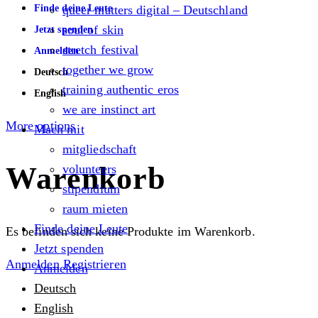
Finde deine Leute
queer matters digital – Deutschland
soul of skin
Jetzt spenden
stretch festival
Anmelden
together we grow
Deutsch
training authentic eros
English
we are instinct art
More options
Mach mit
mitgliedschaft
Warenkorb
volunteers
stipendium
raum mieten
Finde deine Leute
Es befinden sich keine Produkte im Warenkorb.
Jetzt spenden
Anmelden
Registrieren
Anmelden
Deutsch
English