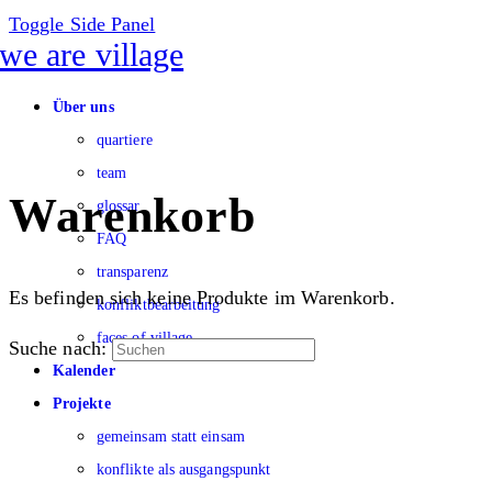
Toggle Side Panel
Über uns
quartiere
team
Warenkorb
glossar
FAQ
transparenz
Es befinden sich keine Produkte im Warenkorb.
konfliktbearbeitung
faces of village
Suche nach:
Kalender
Projekte
gemeinsam statt einsam
konflikte als ausgangspunkt