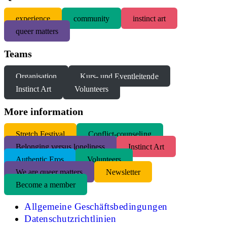
experience
community
instinct art
queer matters
Teams
Organisation
Kurs- und Eventleitende
Instinct Art
Volunteers
More information
S
tretch Festival
Conflict-counseling
Belonging versus loneliness
Instinct Art
Authentic Eros
Volunteers
We are queer matters
Newsletter
Become a member
Allgemeine Geschäftsbedingungen
Datenschutzrichtlinien