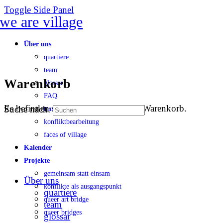
Toggle Side Panel
Über uns
quartiere
team
Warenkorb
glossar
FAQ
Es befinden sich keine Produkte im Warenkorb.
Suche nach:
transparenz
konfliktbearbeitung
faces of village
Kalender
Projekte
gemeinsam statt einsam
Über uns
konflikte als ausgangspunkt
quartiere
queer art bridge
team
queer bridges
glossar