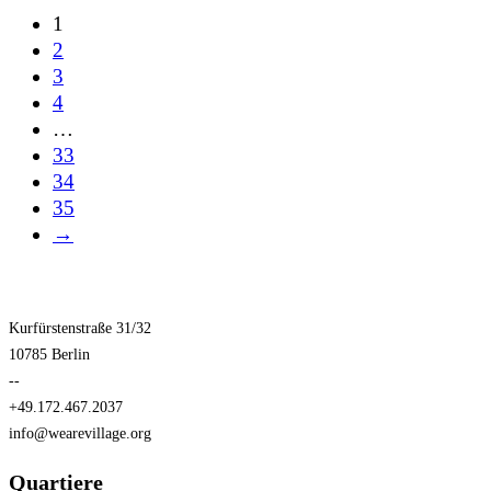
1
2
3
4
…
33
34
35
→
Kurfürstenstraße 31/32
10785 Berlin
--
+49.172.467.2037
info@wearevillage.org
Quartiere