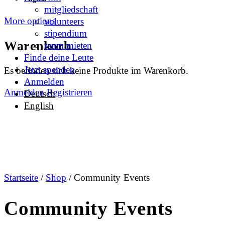
mitgliedschaft
More options
volunteers
stipendium
Warenkorb
raum mieten
Finde deine Leute
Jetzt spenden
Es befinden sich keine Produkte im Warenkorb.
Anmelden
Anmelden
Registrieren
Deutsch
English
Startseite
/
Shop
/ Community Events
Community Events