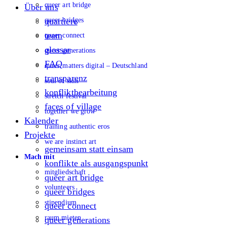
queer art bridge
Über uns
queer bridges
quartiere
team
queer connect
glossar
queer generations
FAQ
queer matters digital – Deutschland
transparenz
soul of skin
konfliktbearbeitung
stretch festival
faces of village
together we grow
Kalender
training authentic eros
Projekte
we are instinct art
gemeinsam statt einsam
Mach mit
konflikte als ausgangspunkt
mitgliedschaft
queer art bridge
volunteers
queer bridges
stipendium
queer connect
raum mieten
queer generations