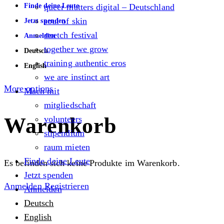
Finde deine Leute
queer matters digital – Deutschland
soul of skin
Jetzt spenden
stretch festival
Anmelden
together we grow
Deutsch
training authentic eros
English
we are instinct art
More options
Mach mit
mitgliedschaft
Warenkorb
volunteers
stipendium
raum mieten
Finde deine Leute
Es befinden sich keine Produkte im Warenkorb.
Jetzt spenden
Anmelden
Registrieren
Anmelden
Deutsch
English