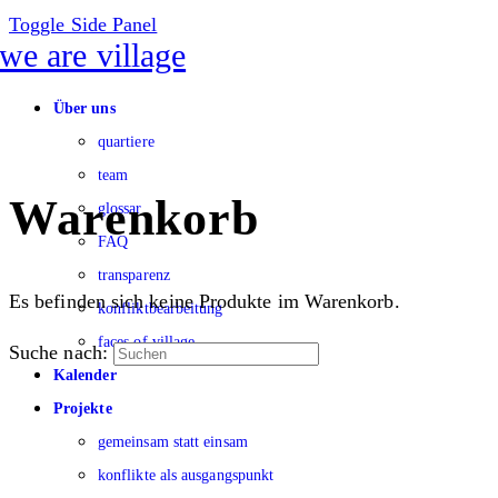
Toggle Side Panel
Über uns
quartiere
team
Warenkorb
glossar
FAQ
transparenz
Es befinden sich keine Produkte im Warenkorb.
konfliktbearbeitung
faces of village
Suche nach:
Kalender
Projekte
gemeinsam statt einsam
konflikte als ausgangspunkt