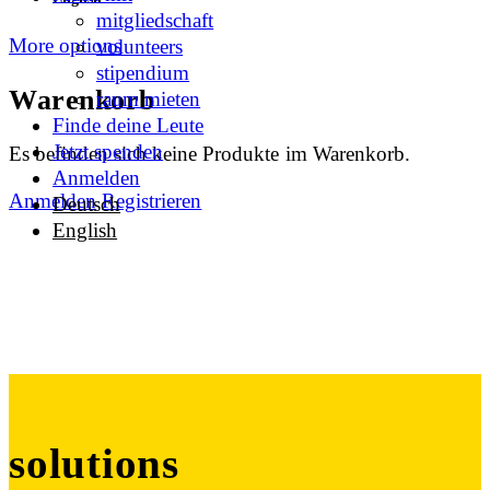
mitgliedschaft
More options
volunteers
stipendium
Warenkorb
raum mieten
Finde deine Leute
Jetzt spenden
Es befinden sich keine Produkte im Warenkorb.
Anmelden
Anmelden
Registrieren
Deutsch
English
solutions