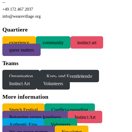
--
+49.172.467.2037
info@wearevillage.org
Quartiere
experience
community
instinct art
queer matters
Teams
Organisation
Kurs- und Eventleitende
Instinct Art
Volunteers
More information
S
tretch Festival
Conflict-counseling
Belonging versus loneliness
Instinct Art
Authentic Eros
Volunteers
We are queer matters
Newsletter