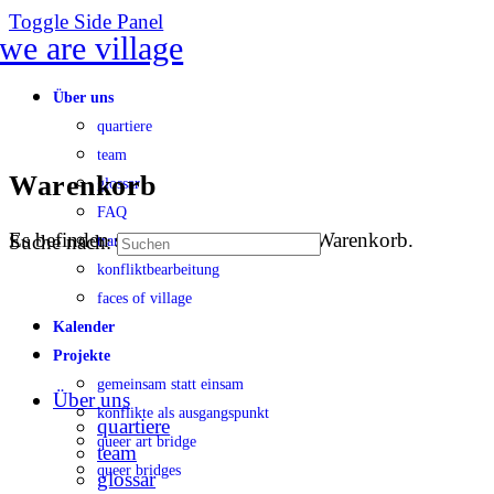
Toggle Side Panel
Über uns
quartiere
team
Warenkorb
glossar
FAQ
Es befinden sich keine Produkte im Warenkorb.
Suche nach:
transparenz
konfliktbearbeitung
faces of village
Kalender
Projekte
gemeinsam statt einsam
Über uns
konflikte als ausgangspunkt
quartiere
queer art bridge
team
queer bridges
glossar