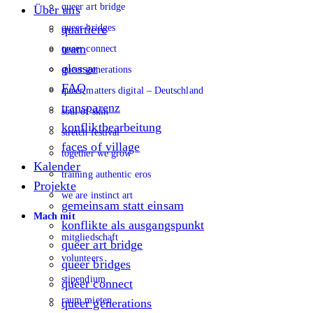
queer art bridge
Über uns
queer bridges
quartiere
team
queer connect
glossar
queer generations
FAQ
queer matters digital – Deutschland
transparenz
soul of skin
konfliktbearbeitung
stretch festival
faces of village
together we grow
Kalender
training authentic eros
Projekte
we are instinct art
gemeinsam statt einsam
Mach mit
konflikte als ausgangspunkt
mitgliedschaft
queer art bridge
volunteers
queer bridges
stipendium
queer connect
raum mieten
queer generations