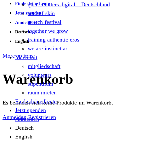
Finde deine Leute
queer matters digital – Deutschland
soul of skin
Jetzt spenden
stretch festival
Anmelden
together we grow
Deutsch
training authentic eros
English
we are instinct art
More options
Mach mit
mitgliedschaft
Warenkorb
volunteers
stipendium
raum mieten
Finde deine Leute
Es befinden sich keine Produkte im Warenkorb.
Jetzt spenden
Anmelden
Registrieren
Anmelden
Deutsch
English