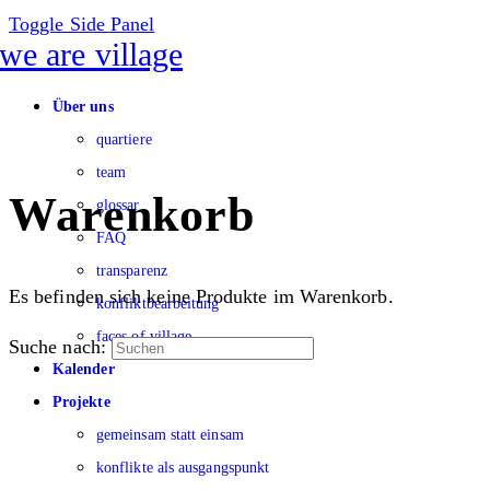
Toggle Side Panel
Über uns
quartiere
team
Warenkorb
glossar
FAQ
transparenz
Es befinden sich keine Produkte im Warenkorb.
konfliktbearbeitung
faces of village
Suche nach:
Kalender
Projekte
gemeinsam statt einsam
konflikte als ausgangspunkt