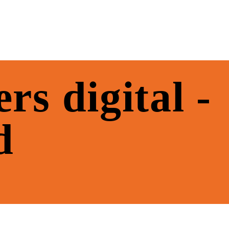
rs digital -
d