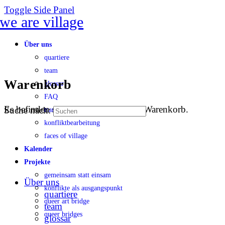
Toggle Side Panel
Über uns
quartiere
team
Warenkorb
glossar
FAQ
Es befinden sich keine Produkte im Warenkorb.
Suche nach:
transparenz
konfliktbearbeitung
faces of village
Kalender
Projekte
gemeinsam statt einsam
Über uns
konflikte als ausgangspunkt
quartiere
queer art bridge
team
queer bridges
glossar