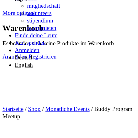
mitgliedschaft
More options
volunteers
stipendium
Warenkorb
raum mieten
Finde deine Leute
Jetzt spenden
Es befinden sich keine Produkte im Warenkorb.
Anmelden
Anmelden
Registrieren
Deutsch
English
Startseite
/
Shop
/
Monatliche Events
/ Buddy Program
Meetup