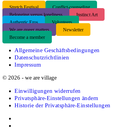
S
tretch Festival
Conflict-counseling
Belonging versus loneliness
Instinct Art
Authentic Eros
Volunteers
We are queer matters
Newsletter
Become a member
Allgemeine Geschäftsbedingungen
Datenschutzrichtlinien
Impressum
© 2026 - we are village
Einwilligungen widerrufen
Privatsphäre-Einstellungen ändern
Historie der Privatsphäre-Einstellungen