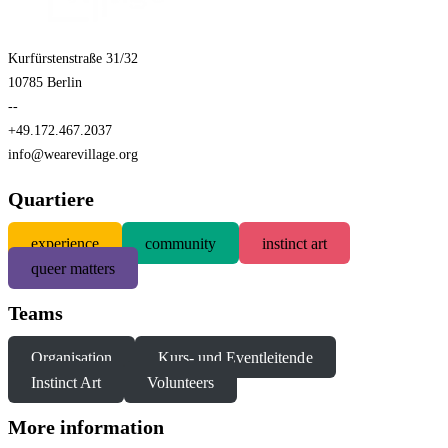
Kurfürstenstraße 31/32
10785 Berlin
--
+49.172.467.2037
info@wearevillage.org
Quartiere
experience
community
instinct art
queer matters
Teams
Organisation
Kurs- und Eventleitende
Instinct Art
Volunteers
More information