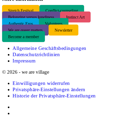
S
tretch Festival
Conflict-counseling
Belonging versus loneliness
Instinct Art
Authentic Eros
Volunteers
We are queer matters
Newsletter
Become a member
Allgemeine Geschäftsbedingungen
Datenschutzrichtlinien
Impressum
© 2026 - we are village
Einwilligungen widerrufen
Privatsphäre-Einstellungen ändern
Historie der Privatsphäre-Einstellungen