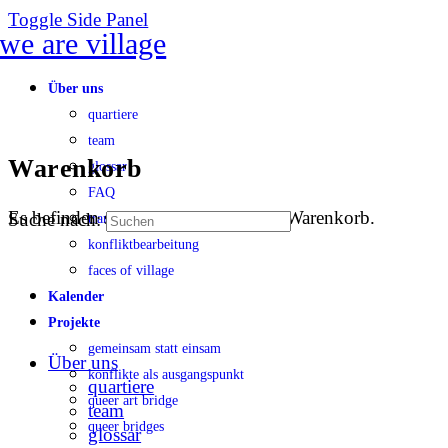
Toggle Side Panel
Über uns
quartiere
team
Warenkorb
glossar
FAQ
Es befinden sich keine Produkte im Warenkorb.
Suche nach:
transparenz
konfliktbearbeitung
faces of village
Kalender
Projekte
gemeinsam statt einsam
Über uns
konflikte als ausgangspunkt
quartiere
queer art bridge
team
queer bridges
glossar