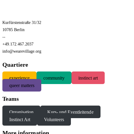
Kurfürstenstraße 31/32
10785 Berlin
--
+49.172.467.2037
info@wearevillage.org
Quartiere
experience
community
instinct art
queer matters
Teams
Organisation
Kurs- und Eventleitende
Instinct Art
Volunteers
More information