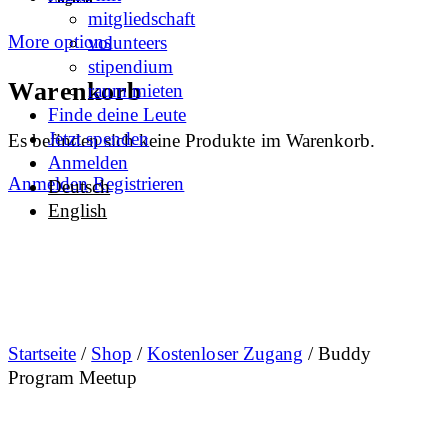
mitgliedschaft
More options
volunteers
stipendium
Warenkorb
raum mieten
Finde deine Leute
Jetzt spenden
Es befinden sich keine Produkte im Warenkorb.
Anmelden
Anmelden
Registrieren
Deutsch
English
Startseite
/
Shop
/
Kostenloser Zugang
/ Buddy
Program Meetup