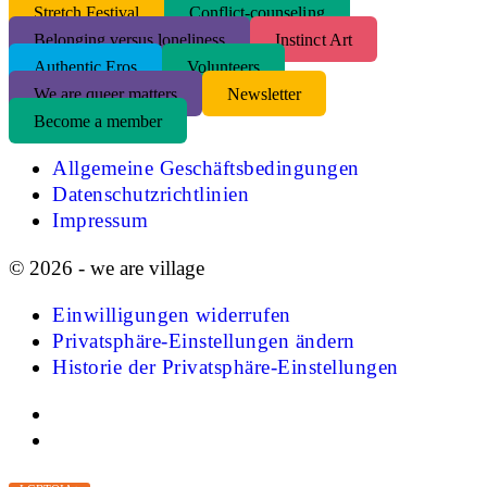
S
tretch Festival
Conflict-counseling
Belonging versus loneliness
Instinct Art
Authentic Eros
Volunteers
We are queer matters
Newsletter
Become a member
Allgemeine Geschäftsbedingungen
Datenschutzrichtlinien
Impressum
© 2026 - we are village
Einwilligungen widerrufen
Privatsphäre-Einstellungen ändern
Historie der Privatsphäre-Einstellungen