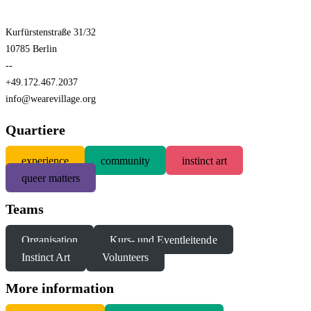
Kurfürstenstraße 31/32
10785 Berlin
--
+49.172.467.2037
info@wearevillage.org
Quartiere
experience
community
instinct art
queer matters
Teams
Organisation
Kurs- und Eventleitende
Instinct Art
Volunteers
More information