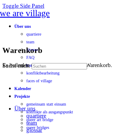
Toggle Side Panel
Über uns
quartiere
team
Warenkorb
glossar
FAQ
Es befinden sich keine Produkte im Warenkorb.
Suche nach:
transparenz
konfliktbearbeitung
faces of village
Kalender
Projekte
gemeinsam statt einsam
Über uns
konflikte als ausgangspunkt
quartiere
queer art bridge
team
queer bridges
glossar