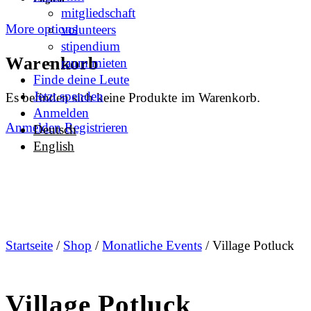
mitgliedschaft
More options
volunteers
stipendium
Warenkorb
raum mieten
Finde deine Leute
Jetzt spenden
Es befinden sich keine Produkte im Warenkorb.
Anmelden
Anmelden
Registrieren
Deutsch
English
Startseite
/
Shop
/
Monatliche Events
/ Village Potluck
Village Potluck