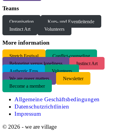
Teams
Organisation
Kurs- und Eventleitende
Instinct Art
Volunteers
More information
S
tretch Festival
Conflict-counseling
Belonging versus loneliness
Instinct Art
Authentic Eros
Volunteers
We are queer matters
Newsletter
Become a member
Allgemeine Geschäftsbedingungen
Datenschutzrichtlinien
Impressum
© 2026 - we are village