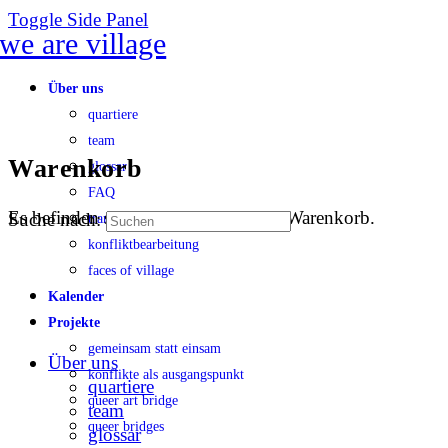
Toggle Side Panel
Über uns
quartiere
team
Warenkorb
glossar
FAQ
Es befinden sich keine Produkte im Warenkorb.
Suche nach:
transparenz
konfliktbearbeitung
faces of village
Kalender
Projekte
gemeinsam statt einsam
Über uns
konflikte als ausgangspunkt
quartiere
queer art bridge
team
queer bridges
glossar