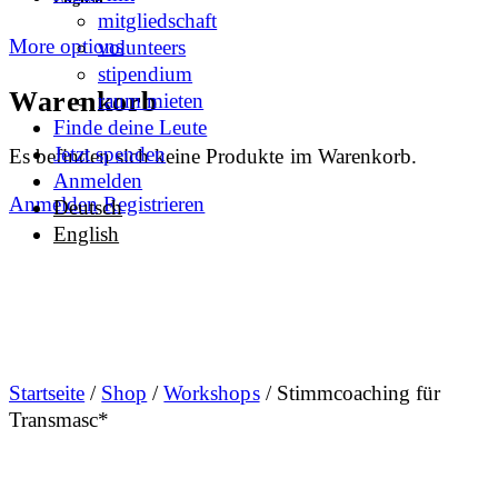
mitgliedschaft
More options
volunteers
stipendium
Warenkorb
raum mieten
Finde deine Leute
Jetzt spenden
Es befinden sich keine Produkte im Warenkorb.
Anmelden
Anmelden
Registrieren
Deutsch
English
Startseite
/
Shop
/
Workshops
/ Stimmcoaching für
Transmasc*