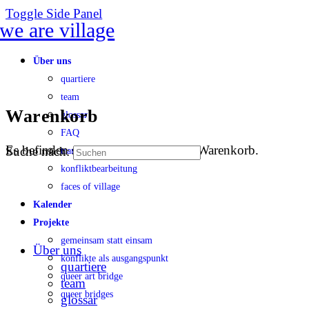
Toggle Side Panel
Über uns
quartiere
team
Warenkorb
glossar
FAQ
Es befinden sich keine Produkte im Warenkorb.
Suche nach:
transparenz
konfliktbearbeitung
faces of village
Kalender
Projekte
gemeinsam statt einsam
Über uns
konflikte als ausgangspunkt
quartiere
queer art bridge
team
queer bridges
glossar