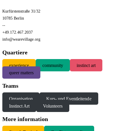
Kurfürstenstraße 31/32
10785 Berlin
--
+49.172.467.2037
info@wearevillage.org
Quartiere
experience
community
instinct art
queer matters
Teams
Organisation
Kurs- und Eventleitende
Instinct Art
Volunteers
More information