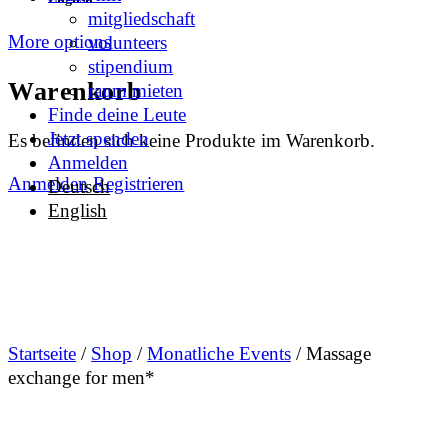
mitgliedschaft
More options
volunteers
stipendium
Warenkorb
raum mieten
Finde deine Leute
Jetzt spenden
Es befinden sich keine Produkte im Warenkorb.
Anmelden
Anmelden
Registrieren
Deutsch
English
Startseite
/
Shop
/
Monatliche Events
/ Massage
exchange for men*