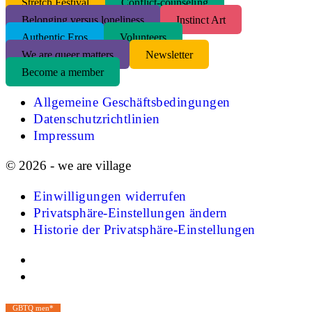
S
tretch Festival
Conflict-counseling
Belonging versus loneliness
Instinct Art
Authentic Eros
Volunteers
We are queer matters
Newsletter
Become a member
Allgemeine Geschäftsbedingungen
Datenschutzrichtlinien
Impressum
© 2026 - we are village
Einwilligungen widerrufen
Privatsphäre-Einstellungen ändern
Historie der Privatsphäre-Einstellungen
GBTQ men*