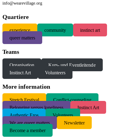
info@wearevillage.org
Quartiere
experience
community
instinct art
queer matters
Teams
Organisation
Kurs- und Eventleitende
Instinct Art
Volunteers
More information
S
tretch Festival
Conflict-counseling
Belonging versus loneliness
Instinct Art
Authentic Eros
Volunteers
We are queer matters
Newsletter
Become a member