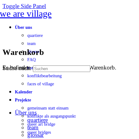
Toggle Side Panel
Über uns
quartiere
team
Warenkorb
glossar
FAQ
Es befinden sich keine Produkte im Warenkorb.
Suche nach:
transparenz
konfliktbearbeitung
faces of village
Kalender
Projekte
gemeinsam statt einsam
Über uns
konflikte als ausgangspunkt
quartiere
queer art bridge
team
queer bridges
glossar