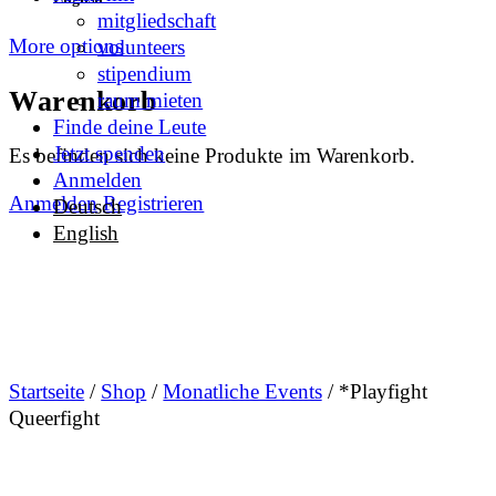
mitgliedschaft
More options
volunteers
stipendium
Warenkorb
raum mieten
Finde deine Leute
Jetzt spenden
Es befinden sich keine Produkte im Warenkorb.
Anmelden
Anmelden
Registrieren
Deutsch
English
Startseite
/
Shop
/
Monatliche Events
/ *Playfight
Queerfight