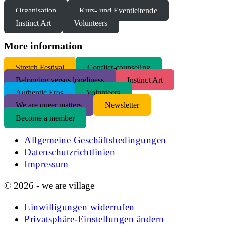
Organisation
Kurs- und Eventleitende
Instinct Art
Volunteers
More information
S
tretch Festival
Conflict-counseling
Belonging versus loneliness
Instinct Art
Authentic Eros
Volunteers
We are queer matters
Newsletter
Become a member
Allgemeine Geschäftsbedingungen
Datenschutzrichtlinien
Impressum
© 2026 - we are village
Einwilligungen widerrufen
Privatsphäre-Einstellungen ändern