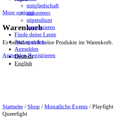
mitgliedschaft
More options
volunteers
stipendium
Warenkorb
raum mieten
Finde deine Leute
Jetzt spenden
Es befinden sich keine Produkte im Warenkorb.
Anmelden
Anmelden
Registrieren
Deutsch
English
Startseite
/
Shop
/
Monatliche Events
/ Playfight
Queerfight