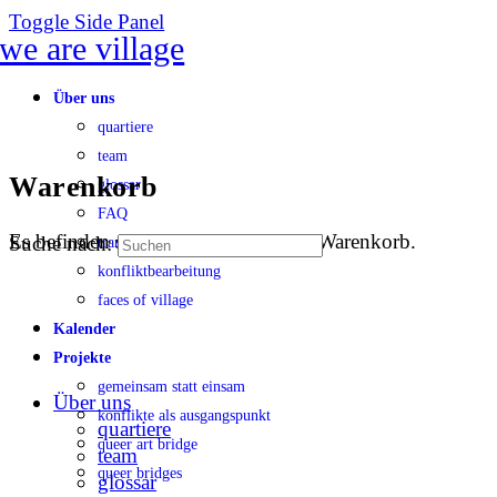
Toggle Side Panel
Über uns
quartiere
team
Warenkorb
glossar
FAQ
Es befinden sich keine Produkte im Warenkorb.
Suche nach:
transparenz
konfliktbearbeitung
faces of village
Kalender
Projekte
gemeinsam statt einsam
Über uns
konflikte als ausgangspunkt
quartiere
queer art bridge
team
queer bridges
glossar