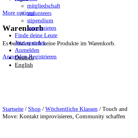
mitgliedschaft
More options
volunteers
stipendium
Warenkorb
raum mieten
Finde deine Leute
Jetzt spenden
Es befinden sich keine Produkte im Warenkorb.
Anmelden
Anmelden
Registrieren
Deutsch
English
Startseite
/
Shop
/
Wöchentliche Klassen
/ Touch and
Move: Kontakt improvisieren, Community schaffen