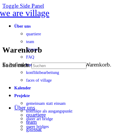
Toggle Side Panel
Über uns
quartiere
team
Warenkorb
glossar
FAQ
Es befinden sich keine Produkte im Warenkorb.
Suche nach:
transparenz
konfliktbearbeitung
faces of village
Kalender
Projekte
gemeinsam statt einsam
Über uns
konflikte als ausgangspunkt
quartiere
queer art bridge
team
queer bridges
glossar