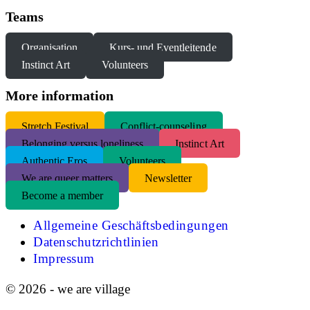
Teams
Organisation
Kurs- und Eventleitende
Instinct Art
Volunteers
More information
S
tretch Festival
Conflict-counseling
Belonging versus loneliness
Instinct Art
Authentic Eros
Volunteers
We are queer matters
Newsletter
Become a member
Allgemeine Geschäftsbedingungen
Datenschutzrichtlinien
Impressum
© 2026 - we are village