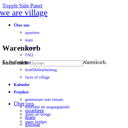
Toggle Side Panel
Über uns
quartiere
team
Warenkorb
glossar
FAQ
Es befinden sich keine Produkte im Warenkorb.
Suche nach:
transparenz
konfliktbearbeitung
faces of village
Kalender
Projekte
gemeinsam statt einsam
Über uns
konflikte als ausgangspunkt
quartiere
queer art bridge
team
queer bridges
glossar