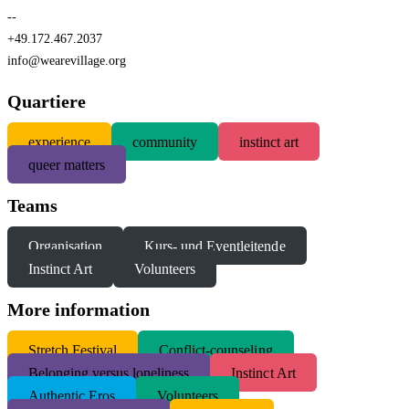
--
+49.172.467.2037
info@wearevillage.org
Quartiere
experience
community
instinct art
queer matters
Teams
Organisation
Kurs- und Eventleitende
Instinct Art
Volunteers
More information
S
tretch Festival
Conflict-counseling
Belonging versus loneliness
Instinct Art
Authentic Eros
Volunteers