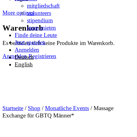
mitgliedschaft
More options
volunteers
stipendium
Warenkorb
raum mieten
Finde deine Leute
Jetzt spenden
Es befinden sich keine Produkte im Warenkorb.
Anmelden
Anmelden
Registrieren
Deutsch
English
Startseite
/
Shop
/
Monatliche Events
/ Massage
Exchange für GBTQ Männer*