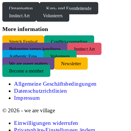
Organisation
Kurs- und Eventleitende
Instinct Art
Volunteers
More information
S
tretch Festival
Conflict-counseling
Belonging versus loneliness
Instinct Art
Authentic Eros
Volunteers
We are queer matters
Newsletter
Become a member
Allgemeine Geschäftsbedingungen
Datenschutzrichtlinien
Impressum
© 2026 - we are village
Einwilligungen widerrufen
Privatsphäre-Einstellungen ändern