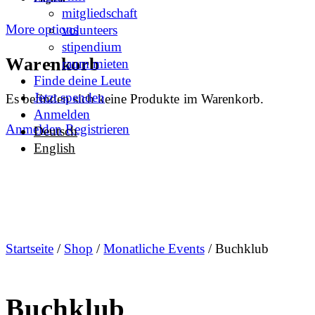
mitgliedschaft
More options
volunteers
stipendium
Warenkorb
raum mieten
Finde deine Leute
Jetzt spenden
Es befinden sich keine Produkte im Warenkorb.
Anmelden
Anmelden
Registrieren
Deutsch
English
Startseite
/
Shop
/
Monatliche Events
/ Buchklub
Buchklub