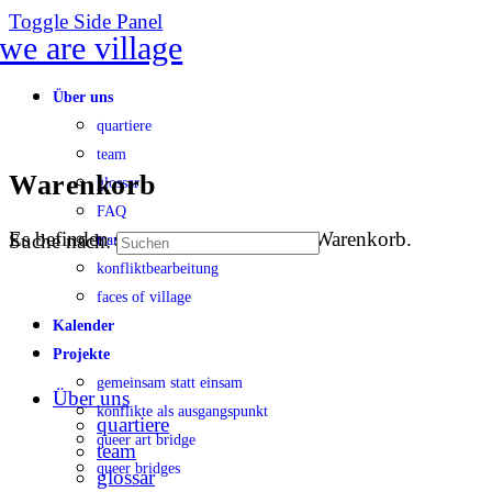
Toggle Side Panel
Über uns
quartiere
team
Warenkorb
glossar
FAQ
Es befinden sich keine Produkte im Warenkorb.
Suche nach:
transparenz
konfliktbearbeitung
faces of village
Kalender
Projekte
gemeinsam statt einsam
Über uns
konflikte als ausgangspunkt
quartiere
queer art bridge
team
queer bridges
glossar