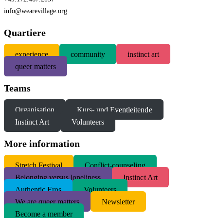
info@wearevillage.org
Quartiere
experience
community
instinct art
queer matters
Teams
Organisation
Kurs- und Eventleitende
Instinct Art
Volunteers
More information
S
tretch Festival
Conflict-counseling
Belonging versus loneliness
Instinct Art
Authentic Eros
Volunteers
We are queer matters
Newsletter
Become a member