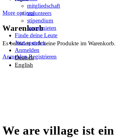
mitgliedschaft
More options
volunteers
stipendium
Warenkorb
raum mieten
Finde deine Leute
Jetzt spenden
Es befinden sich keine Produkte im Warenkorb.
Anmelden
Anmelden
Registrieren
Deutsch
English
We are village ist ein