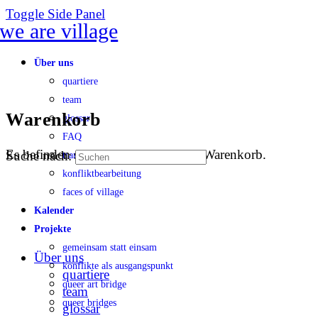
Toggle Side Panel
Über uns
quartiere
team
Warenkorb
glossar
FAQ
Es befinden sich keine Produkte im Warenkorb.
Suche nach:
transparenz
konfliktbearbeitung
faces of village
Kalender
Projekte
gemeinsam statt einsam
Über uns
konflikte als ausgangspunkt
quartiere
queer art bridge
team
queer bridges
glossar