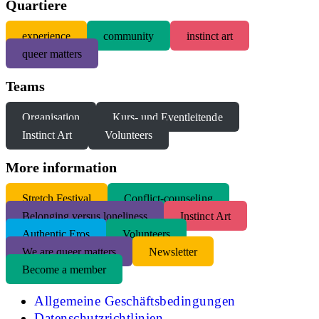
Quartiere
experience
community
instinct art
queer matters
Teams
Organisation
Kurs- und Eventleitende
Instinct Art
Volunteers
More information
S
tretch Festival
Conflict-counseling
Belonging versus loneliness
Instinct Art
Authentic Eros
Volunteers
We are queer matters
Newsletter
Become a member
Allgemeine Geschäftsbedingungen
Datenschutzrichtlinien