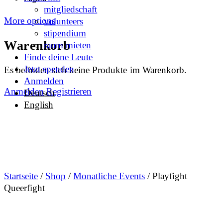
mitgliedschaft
More options
volunteers
stipendium
Warenkorb
raum mieten
Finde deine Leute
Jetzt spenden
Es befinden sich keine Produkte im Warenkorb.
Anmelden
Anmelden
Registrieren
Deutsch
English
Startseite
/
Shop
/
Monatliche Events
/ Playfight
Queerfight