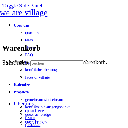
Toggle Side Panel
Über uns
quartiere
team
Warenkorb
glossar
FAQ
Es befinden sich keine Produkte im Warenkorb.
Suche nach:
transparenz
konfliktbearbeitung
faces of village
Kalender
Projekte
gemeinsam statt einsam
Über uns
konflikte als ausgangspunkt
quartiere
queer art bridge
team
queer bridges
glossar