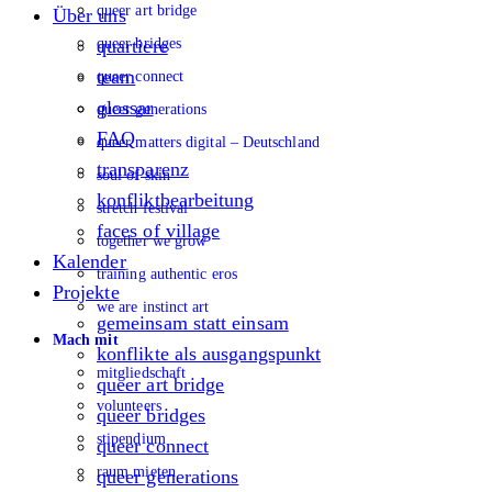
queer art bridge
Über uns
queer bridges
quartiere
team
queer connect
glossar
queer generations
FAQ
queer matters digital – Deutschland
transparenz
soul of skin
konfliktbearbeitung
stretch festival
faces of village
together we grow
Kalender
training authentic eros
Projekte
we are instinct art
gemeinsam statt einsam
Mach mit
konflikte als ausgangspunkt
mitgliedschaft
queer art bridge
volunteers
queer bridges
stipendium
queer connect
raum mieten
queer generations