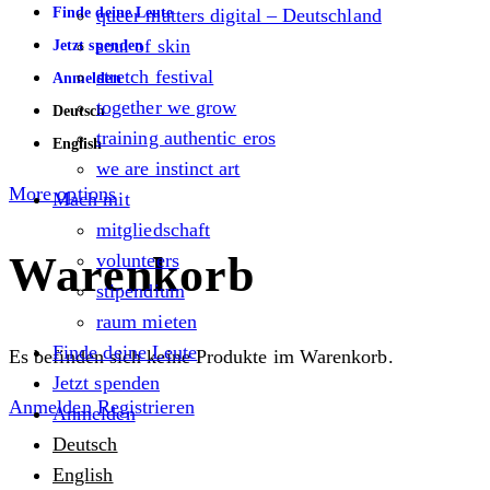
Finde deine Leute
queer matters digital – Deutschland
soul of skin
Jetzt spenden
stretch festival
Anmelden
together we grow
Deutsch
training authentic eros
English
we are instinct art
More options
Mach mit
mitgliedschaft
Warenkorb
volunteers
stipendium
raum mieten
Finde deine Leute
Es befinden sich keine Produkte im Warenkorb.
Jetzt spenden
Anmelden
Registrieren
Anmelden
Deutsch
English