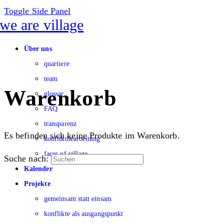
Toggle Side Panel
Über uns
quartiere
team
Warenkorb
glossar
FAQ
transparenz
Es befinden sich keine Produkte im Warenkorb.
konfliktbearbeitung
faces of village
Suche nach:
Kalender
Projekte
gemeinsam statt einsam
konflikte als ausgangspunkt