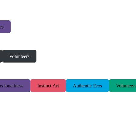
rs
Volunteers
s loneliness
Instinct Art
Authentic Eros
Volunteer