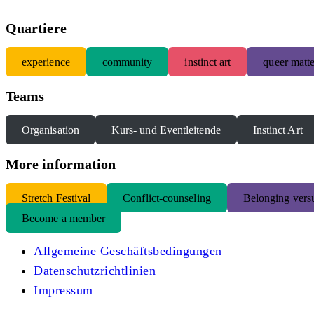
Quartiere
experience
community
instinct art
queer matte
Teams
Organisation
Kurs- und Eventleitende
Instinct Art
More information
S
tretch Festival
Conflict-counseling
Belonging versu
Become a member
Allgemeine Geschäftsbedingungen
Datenschutzrichtlinien
Impressum