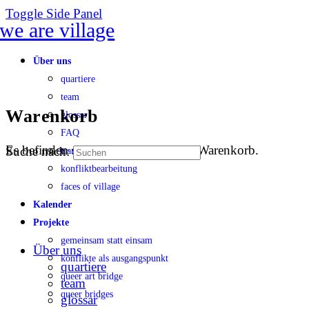
Toggle Side Panel
Über uns
quartiere
team
Warenkorb
glossar
FAQ
Es befinden sich keine Produkte im Warenkorb.
Suche nach:
transparenz
konfliktbearbeitung
faces of village
Kalender
Projekte
gemeinsam statt einsam
Über uns
konflikte als ausgangspunkt
quartiere
queer art bridge
team
queer bridges
glossar