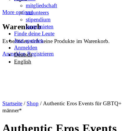
mitgliedschaft
More options
volunteers
stipendium
Warenkorb
raum mieten
Finde deine Leute
Jetzt spenden
Es befinden sich keine Produkte im Warenkorb.
Anmelden
Anmelden
Registrieren
Deutsch
English
Startseite
/
Shop
/ Authentic Eros Events für GBTQ+
männer*
Authentic Eros Events