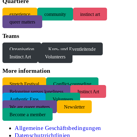
Quartiere
experience
community
instinct art
queer matters
Teams
Organisation
Kurs- und Eventleitende
Instinct Art
Volunteers
More information
S
tretch Festival
Conflict-counseling
Belonging versus loneliness
Instinct Art
Authentic Eros
Volunteers
We are queer matters
Newsletter
Become a member
Allgemeine Geschäftsbedingungen
Datenschutzrichtlinien