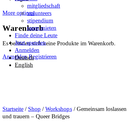
mitgliedschaft
More options
volunteers
stipendium
Warenkorb
raum mieten
Finde deine Leute
Jetzt spenden
Es befinden sich keine Produkte im Warenkorb.
Anmelden
Anmelden
Registrieren
Deutsch
English
Startseite
/
Shop
/
Workshops
/ Gemeinsam loslassen
und trauern – Queer Bridges