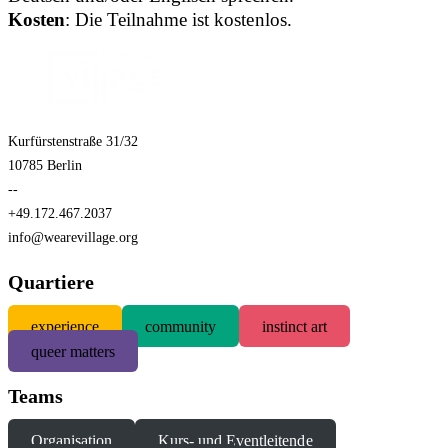
Kosten
: Die Teilnahme ist kostenlos.
Kurfürstenstraße 31/32
10785 Berlin
--
+49.172.467.2037
info@wearevillage.org
Quartiere
experience
community
instinct art
queer matters
Teams
Organisation
Kurs- und Eventleitende