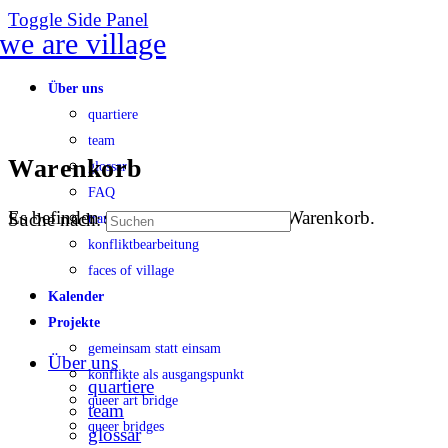
Toggle Side Panel
Über uns
quartiere
team
Warenkorb
glossar
FAQ
Es befinden sich keine Produkte im Warenkorb.
Suche nach:
transparenz
konfliktbearbeitung
faces of village
Kalender
Projekte
gemeinsam statt einsam
Über uns
konflikte als ausgangspunkt
quartiere
queer art bridge
team
queer bridges
glossar