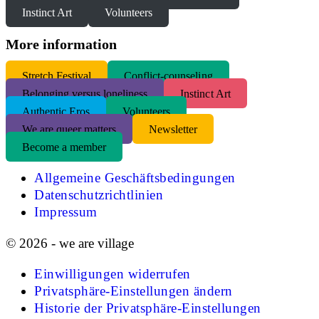
Instinct Art
Volunteers
More information
S
tretch Festival
Conflict-counseling
Belonging versus loneliness
Instinct Art
Authentic Eros
Volunteers
We are queer matters
Newsletter
Become a member
Allgemeine Geschäftsbedingungen
Datenschutzrichtlinien
Impressum
© 2026 - we are village
Einwilligungen widerrufen
Privatsphäre-Einstellungen ändern
Historie der Privatsphäre-Einstellungen