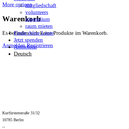
More options
mitgliedschaft
volunteers
Warenkorb
stipendium
raum mieten
Es befinden sich keine Produkte im Warenkorb.
Finde deine Leute
Jetzt spenden
Anmelden
Registrieren
Anmelden
Deutsch
Kurfürstenstraße 31/32
10785 Berlin
--