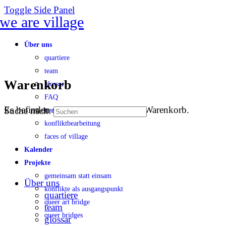
Toggle Side Panel
Über uns
quartiere
team
Warenkorb
glossar
FAQ
Es befinden sich keine Produkte im Warenkorb.
Suche nach:
transparenz
konfliktbearbeitung
faces of village
Kalender
Projekte
gemeinsam statt einsam
Über uns
konflikte als ausgangspunkt
quartiere
queer art bridge
team
queer bridges
glossar