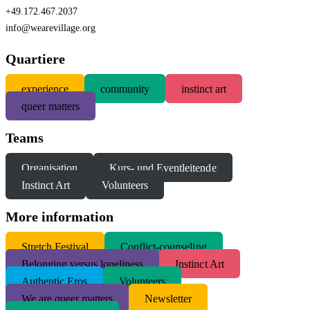
+49.172.467.2037
info@wearevillage.org
Quartiere
experience
community
instinct art
queer matters
Teams
Organisation
Kurs- und Eventleitende
Instinct Art
Volunteers
More information
S
tretch Festival
Conflict-counseling
Belonging versus loneliness
Instinct Art
Authentic Eros
Volunteers
We are queer matters
Newsletter