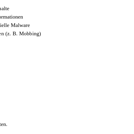
halte
formationen
zielle Malware
en (z. B. Mobbing)
ten.