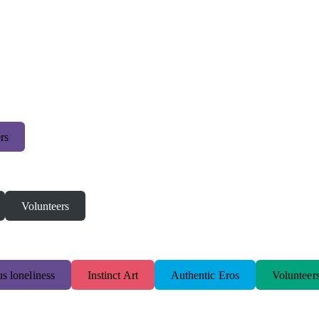
rs
Volunteers
s loneliness
Instinct Art
Authentic Eros
Volunteer