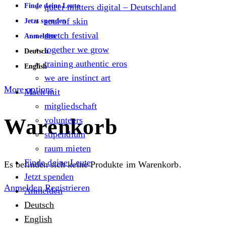
Finde deine Leute
queer matters digital – Deutschland
soul of skin
Jetzt spenden
stretch festival
Anmelden
together we grow
Deutsch
training authentic eros
English
we are instinct art
More options
Mach mit
mitgliedschaft
Warenkorb
volunteers
stipendium
raum mieten
Finde deine Leute
Es befinden sich keine Produkte im Warenkorb.
Jetzt spenden
Anmelden
Registrieren
Anmelden
Deutsch
English