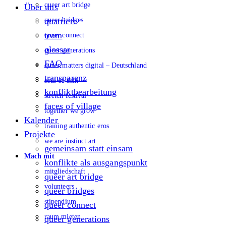
queer art bridge
Über uns
queer bridges
quartiere
team
queer connect
glossar
queer generations
FAQ
queer matters digital – Deutschland
transparenz
soul of skin
konfliktbearbeitung
stretch festival
faces of village
together we grow
Kalender
training authentic eros
Projekte
we are instinct art
gemeinsam statt einsam
Mach mit
konflikte als ausgangspunkt
mitgliedschaft
queer art bridge
volunteers
queer bridges
stipendium
queer connect
raum mieten
queer generations