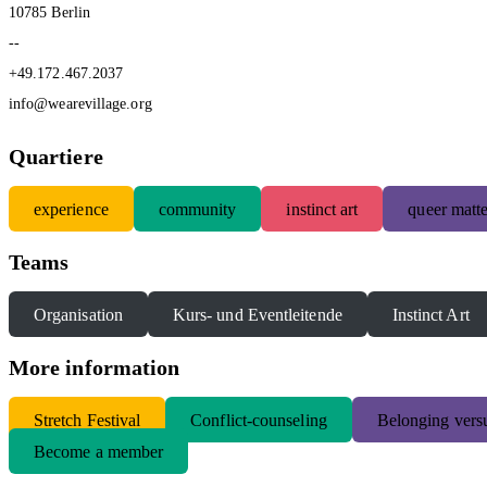
10785 Berlin
--
+49.172.467.2037
info@wearevillage.org
Quartiere
experience
community
instinct art
queer matte
Teams
Organisation
Kurs- und Eventleitende
Instinct Art
More information
S
tretch Festival
Conflict-counseling
Belonging versu
Become a member