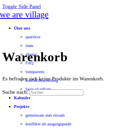
Toggle Side Panel
Über uns
quartiere
team
Warenkorb
glossar
FAQ
transparenz
Es befinden sich keine Produkte im Warenkorb.
konfliktbearbeitung
faces of village
Suche nach:
Kalender
Projekte
gemeinsam statt einsam
konflikte als ausgangspunkt