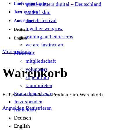
Finde deine Leute
queer matters digital – Deutschland
soul of skin
Jetzt spenden
stretch festival
Anmelden
together we grow
Deutsch
training authentic eros
English
we are instinct art
More options
Mach mit
mitgliedschaft
Warenkorb
volunteers
stipendium
raum mieten
Finde deine Leute
Es befinden sich keine Produkte im Warenkorb.
Jetzt spenden
Anmelden
Registrieren
Anmelden
Deutsch
English