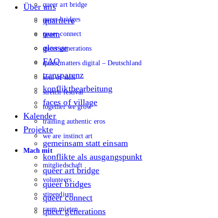
queer art bridge
Über uns
queer bridges
quartiere
team
queer connect
glossar
queer generations
FAQ
queer matters digital – Deutschland
transparenz
soul of skin
konfliktbearbeitung
stretch festival
faces of village
together we grow
Kalender
training authentic eros
Projekte
we are instinct art
gemeinsam statt einsam
Mach mit
konflikte als ausgangspunkt
mitgliedschaft
queer art bridge
volunteers
queer bridges
stipendium
queer connect
raum mieten
queer generations