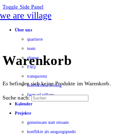
Toggle Side Panel
Über uns
quartiere
team
Warenkorb
glossar
FAQ
transparenz
Es befinden sich keine Produkte im Warenkorb.
konfliktbearbeitung
faces of village
Suche nach:
Kalender
Projekte
gemeinsam statt einsam
konflikte als ausgangspunkt