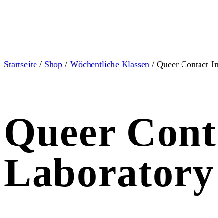
Startseite
/
Shop
/
Wöchentliche Klassen
/ Queer Contact Im
Queer Cont
Laboratory 