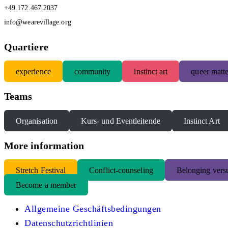
+49.172.467.2037
info@wearevillage.org
Quartiere
experience
community
instinct art
queer matte
Teams
Organisation
Kurs- und Eventleitende
Instinct Art
More information
S
tretch Festival
Conflict-counseling
Belonging versu
Become a member
Allgemeine Geschäftsbedingungen
Datenschutzrichtlinien