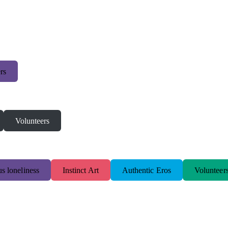
rs
Volunteers
s loneliness
Instinct Art
Authentic Eros
Volunteer