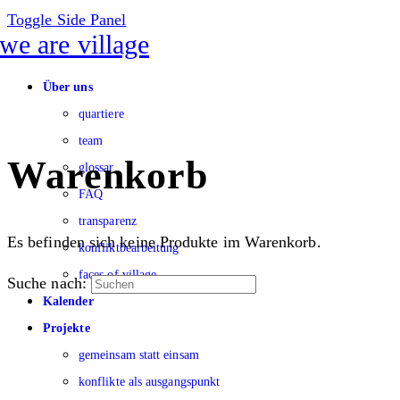
Toggle Side Panel
Über uns
quartiere
team
Warenkorb
glossar
FAQ
transparenz
Es befinden sich keine Produkte im Warenkorb.
konfliktbearbeitung
faces of village
Suche nach:
Kalender
Projekte
gemeinsam statt einsam
konflikte als ausgangspunkt