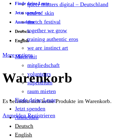
Finde deine Leute
queer matters digital – Deutschland
soul of skin
Jetzt spenden
stretch festival
Anmelden
together we grow
Deutsch
training authentic eros
English
we are instinct art
More options
Mach mit
mitgliedschaft
Warenkorb
volunteers
stipendium
raum mieten
Finde deine Leute
Es befinden sich keine Produkte im Warenkorb.
Jetzt spenden
Anmelden
Registrieren
Anmelden
Deutsch
English