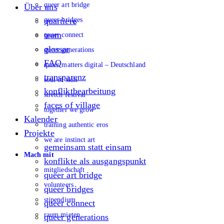
queer art bridge
Über uns
queer bridges
quartiere
team
queer connect
glossar
queer generations
FAQ
queer matters digital – Deutschland
transparenz
soul of skin
konfliktbearbeitung
stretch festival
faces of village
together we grow
Kalender
training authentic eros
Projekte
we are instinct art
gemeinsam statt einsam
Mach mit
konflikte als ausgangspunkt
mitgliedschaft
queer art bridge
volunteers
queer bridges
stipendium
queer connect
raum mieten
queer generations