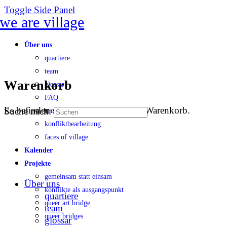
Toggle Side Panel
Über uns
quartiere
team
Warenkorb
glossar
FAQ
Es befinden sich keine Produkte im Warenkorb.
Suche nach:
transparenz
konfliktbearbeitung
faces of village
Kalender
Projekte
gemeinsam statt einsam
Über uns
konflikte als ausgangspunkt
quartiere
queer art bridge
team
queer bridges
glossar