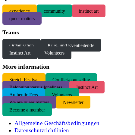
experience
community
instinct art
queer matters
Teams
Organisation
Kurs- und Eventleitende
Instinct Art
Volunteers
More information
S
tretch Festival
Conflict-counseling
Belonging versus loneliness
Instinct Art
Authentic Eros
Volunteers
We are queer matters
Newsletter
Become a member
Allgemeine Geschäftsbedingungen
Datenschutzrichtlinien