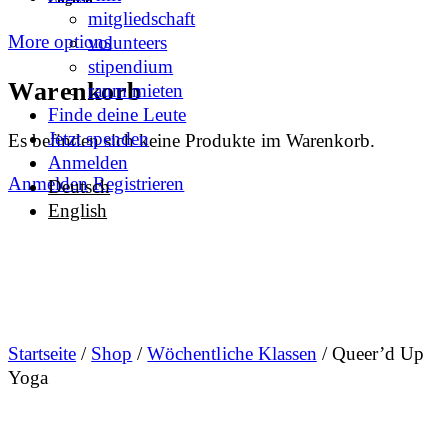
mitgliedschaft
More options
volunteers
stipendium
Warenkorb
raum mieten
Finde deine Leute
Jetzt spenden
Es befinden sich keine Produkte im Warenkorb.
Anmelden
Anmelden
Registrieren
Deutsch
English
Startseite
/
Shop
/
Wöchentliche Klassen
/ Queer’d Up
Yoga