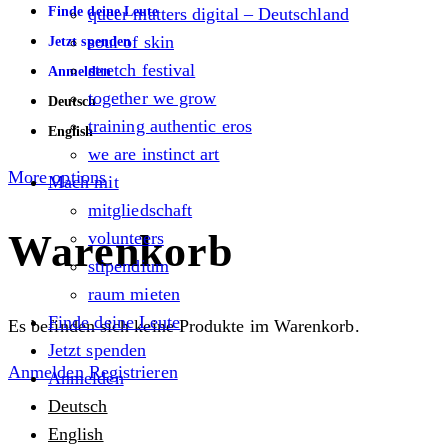
Finde deine Leute
queer matters digital – Deutschland
soul of skin
Jetzt spenden
stretch festival
Anmelden
together we grow
Deutsch
training authentic eros
English
we are instinct art
More options
Mach mit
mitgliedschaft
Warenkorb
volunteers
stipendium
raum mieten
Finde deine Leute
Es befinden sich keine Produkte im Warenkorb.
Jetzt spenden
Anmelden
Registrieren
Anmelden
Deutsch
English