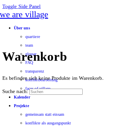
Toggle Side Panel
Über uns
quartiere
team
Warenkorb
glossar
FAQ
transparenz
Es befinden sich keine Produkte im Warenkorb.
konfliktbearbeitung
faces of village
Suche nach:
Kalender
Projekte
gemeinsam statt einsam
konflikte als ausgangspunkt