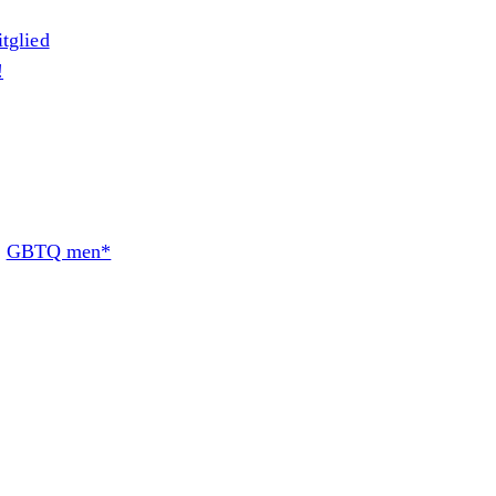
itglied
!
:
GBTQ men*