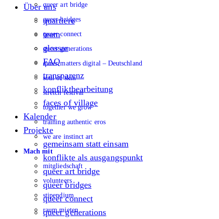
queer art bridge
Über uns
queer bridges
quartiere
team
queer connect
glossar
queer generations
FAQ
queer matters digital – Deutschland
transparenz
soul of skin
konfliktbearbeitung
stretch festival
faces of village
together we grow
Kalender
training authentic eros
Projekte
we are instinct art
gemeinsam statt einsam
Mach mit
konflikte als ausgangspunkt
mitgliedschaft
queer art bridge
volunteers
queer bridges
stipendium
queer connect
raum mieten
queer generations