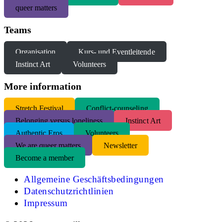
queer matters
Teams
Organisation
Kurs- und Eventleitende
Instinct Art
Volunteers
More information
S
tretch Festival
Conflict-counseling
Belonging versus loneliness
Instinct Art
Authentic Eros
Volunteers
We are queer matters
Newsletter
Become a member
Allgemeine Geschäftsbedingungen
Datenschutzrichtlinien
Impressum