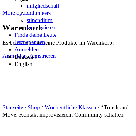
mitgliedschaft
More options
volunteers
stipendium
Warenkorb
raum mieten
Finde deine Leute
Jetzt spenden
Es befinden sich keine Produkte im Warenkorb.
Anmelden
Anmelden
Registrieren
Deutsch
English
Startseite
/
Shop
/
Wöchentliche Klassen
/ *Touch and
Move: Kontakt improvisieren, Community schaffen