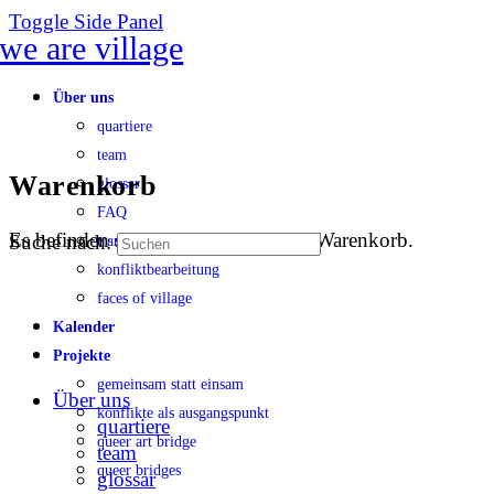
Toggle Side Panel
Über uns
quartiere
team
Warenkorb
glossar
FAQ
Es befinden sich keine Produkte im Warenkorb.
Suche nach:
transparenz
konfliktbearbeitung
faces of village
Kalender
Projekte
gemeinsam statt einsam
Über uns
konflikte als ausgangspunkt
quartiere
queer art bridge
team
queer bridges
glossar