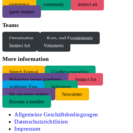
experience
community
instinct art
queer matters
Teams
Organisation
Kurs- und Eventleitende
Instinct Art
Volunteers
More information
S
tretch Festival
Conflict-counseling
Belonging versus loneliness
Instinct Art
Authentic Eros
Volunteers
We are queer matters
Newsletter
Become a member
Allgemeine Geschäftsbedingungen
Datenschutzrichtlinien
Impressum