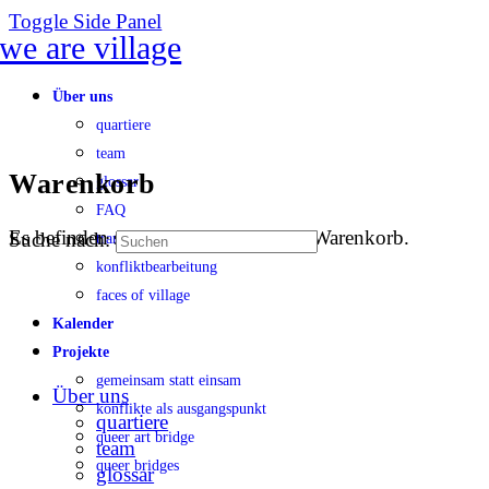
Toggle Side Panel
Über uns
quartiere
team
Warenkorb
glossar
FAQ
Es befinden sich keine Produkte im Warenkorb.
Suche nach:
transparenz
konfliktbearbeitung
faces of village
Kalender
Projekte
gemeinsam statt einsam
Über uns
konflikte als ausgangspunkt
quartiere
queer art bridge
team
queer bridges
glossar