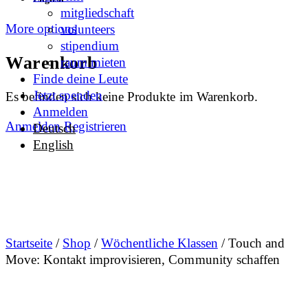
mitgliedschaft
More options
volunteers
stipendium
Warenkorb
raum mieten
Finde deine Leute
Jetzt spenden
Es befinden sich keine Produkte im Warenkorb.
Anmelden
Anmelden
Registrieren
Deutsch
English
Startseite
/
Shop
/
Wöchentliche Klassen
/ Touch and
Move: Kontakt improvisieren, Community schaffen