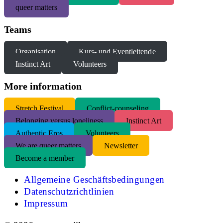
queer matters
Teams
Organisation
Kurs- und Eventleitende
Instinct Art
Volunteers
More information
S
tretch Festival
Conflict-counseling
Belonging versus loneliness
Instinct Art
Authentic Eros
Volunteers
We are queer matters
Newsletter
Become a member
Allgemeine Geschäftsbedingungen
Datenschutzrichtlinien
Impressum