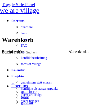
Toggle Side Panel
Über uns
quartiere
team
Warenkorb
glossar
FAQ
Es befinden sich keine Produkte im Warenkorb.
Suche nach:
transparenz
konfliktbearbeitung
faces of village
Kalender
Projekte
gemeinsam statt einsam
Über uns
konflikte als ausgangspunkt
quartiere
queer art bridge
team
queer bridges
glossar