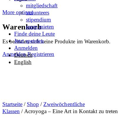
mitgliedschaft
More options
volunteers
stipendium
Warenkorb
raum mieten
Finde deine Leute
Jetzt spenden
Es befinden sich keine Produkte im Warenkorb.
Anmelden
Anmelden
Registrieren
Deutsch
English
Startseite
/
Shop
/
Zweiwöchentliche
Klassen
/ Acroyoga – Eine Art in Kontakt zu treten