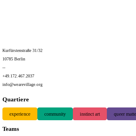
Kurfürstenstraße 31/32
10785 Berlin
--
+49.172.467.2037
info@wearevillage.org
Quartiere
experience
community
instinct art
queer matte
Teams