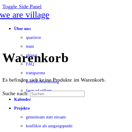
Toggle Side Panel
Über uns
quartiere
team
Warenkorb
glossar
FAQ
transparenz
Es befinden sich keine Produkte im Warenkorb.
konfliktbearbeitung
faces of village
Suche nach:
Kalender
Projekte
gemeinsam statt einsam
konflikte als ausgangspunkt