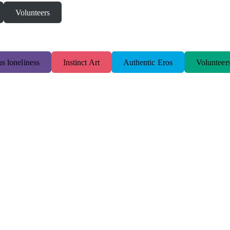
Volunteers
s loneliness
Instinct Art
Authentic Eros
Volunteer