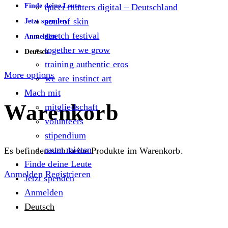
Finde deine Leute
queer matters digital – Deutschland
soul of skin
Jetzt spenden
stretch festival
Anmelden
together we grow
Deutsch
training authentic eros
More options
we are instinct art
Mach mit
Warenkorb
mitgliedschaft
volunteers
stipendium
raum mieten
Es befinden sich keine Produkte im Warenkorb.
Finde deine Leute
Anmelden
Registrieren
Jetzt spenden
Anmelden
Deutsch