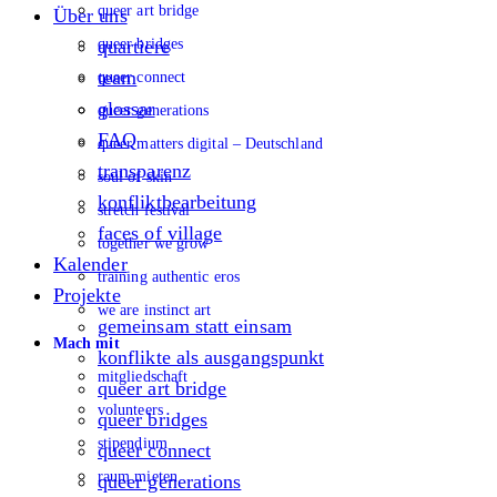
queer art bridge
Über uns
queer bridges
quartiere
team
queer connect
glossar
queer generations
FAQ
queer matters digital – Deutschland
transparenz
soul of skin
konfliktbearbeitung
stretch festival
faces of village
together we grow
Kalender
training authentic eros
Projekte
we are instinct art
gemeinsam statt einsam
Mach mit
konflikte als ausgangspunkt
mitgliedschaft
queer art bridge
volunteers
queer bridges
stipendium
queer connect
raum mieten
queer generations