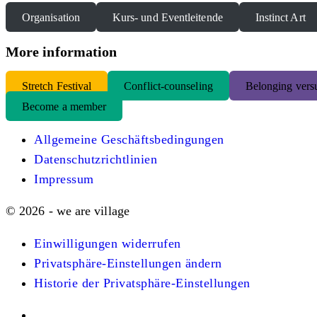
Organisation
Kurs- und Eventleitende
Instinct Art
More information
S
tretch Festival
Conflict-counseling
Belonging versu
Become a member
Allgemeine Geschäftsbedingungen
Datenschutzrichtlinien
Impressum
© 2026 - we are village
Einwilligungen widerrufen
Privatsphäre-Einstellungen ändern
Historie der Privatsphäre-Einstellungen