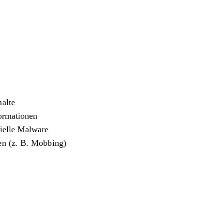
halte
formationen
zielle Malware
en (z. B. Mobbing)