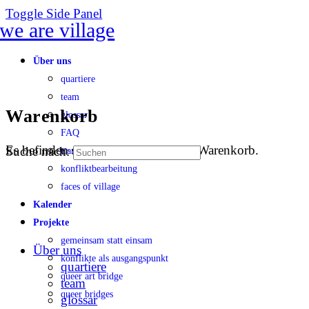
Toggle Side Panel
Über uns
quartiere
team
Warenkorb
glossar
FAQ
Es befinden sich keine Produkte im Warenkorb.
Suche nach:
transparenz
konfliktbearbeitung
faces of village
Kalender
Projekte
gemeinsam statt einsam
Über uns
konflikte als ausgangspunkt
quartiere
queer art bridge
team
queer bridges
glossar