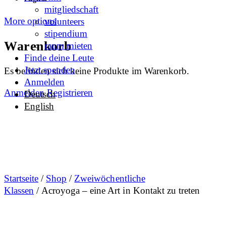
mitgliedschaft
More options
volunteers
stipendium
Warenkorb
raum mieten
Finde deine Leute
Jetzt spenden
Es befinden sich keine Produkte im Warenkorb.
Anmelden
Anmelden
Registrieren
Deutsch
English
Startseite
/
Shop
/
Zweiwöchentliche
Klassen
/ Acroyoga – eine Art in Kontakt zu treten