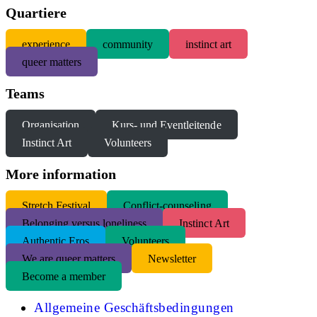
Quartiere
experience
community
instinct art
queer matters
Teams
Organisation
Kurs- und Eventleitende
Instinct Art
Volunteers
More information
S
tretch Festival
Conflict-counseling
Belonging versus loneliness
Instinct Art
Authentic Eros
Volunteers
We are queer matters
Newsletter
Become a member
Allgemeine Geschäftsbedingungen