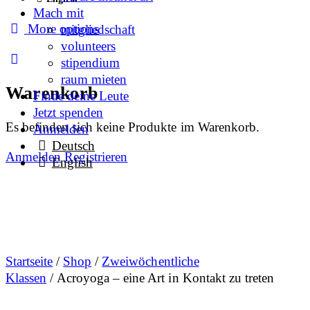
Mach mit
More options
mitgliedschaft
volunteers
stipendium
raum mieten
Warenkorb
Finde deine Leute
Jetzt spenden
Es befinden sich keine Produkte im Warenkorb.
Anmelden
Deutsch
Anmelden
Registrieren
English
Startseite
/
Shop
/
Zweiwöchentliche
Klassen
/ Acroyoga – eine Art in Kontakt zu treten