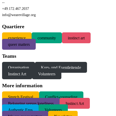
--
+49.172.467.2037
info@wearevillage.org
Quartiere
experience
community
instinct art
queer matters
Teams
Organisation
Kurs- und Eventleitende
Instinct Art
Volunteers
More information
S
tretch Festival
Conflict-counseling
Belonging versus loneliness
Instinct Art
Authentic Eros
Volunteers