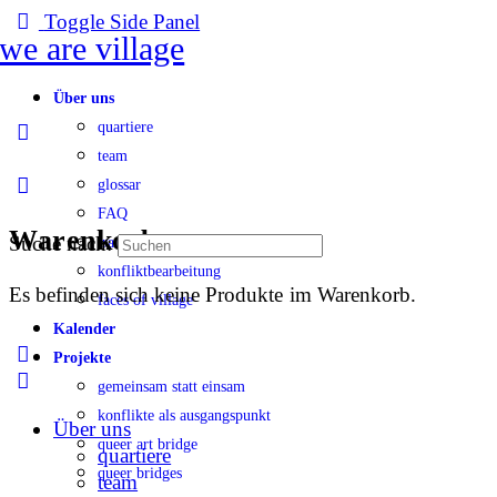
Toggle Side Panel
Über uns
quartiere
team
glossar
FAQ
Warenkorb
Suche nach:
transparenz
konfliktbearbeitung
Es befinden sich keine Produkte im Warenkorb.
faces of village
Kalender
Projekte
gemeinsam statt einsam
konflikte als ausgangspunkt
Über uns
queer art bridge
quartiere
queer bridges
team