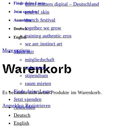
Finde deine Leute
queer matters digital – Deutschland
soul of skin
Jetzt spenden
stretch festival
Anmelden
together we grow
Deutsch
training authentic eros
English
we are instinct art
More options
Mach mit
mitgliedschaft
volunteers
Warenkorb
stipendium
raum mieten
Finde deine Leute
Es befinden sich keine Produkte im Warenkorb.
Jetzt spenden
Anmelden
Registrieren
Anmelden
Deutsch
English