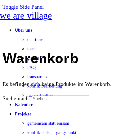
Toggle Side Panel
Über uns
quartiere
team
glossar
Warenkorb
FAQ
transparenz
Es befinden sich keine Produkte im Warenkorb.
konfliktbearbeitung
faces of village
Suche nach:
Kalender
Projekte
gemeinsam statt einsam
konflikte als ausgangspunkt