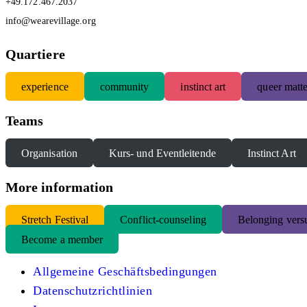
+49.172.467.2037
info@wearevillage.org
Quartiere
experience
community
instinct art
queer matte
Teams
Organisation
Kurs- und Eventleitende
Instinct Art
More information
S
tretch Festival
Conflict-counseling
Belonging versu
Become a member
Allgemeine Geschäftsbedingungen
Datenschutzrichtlinien