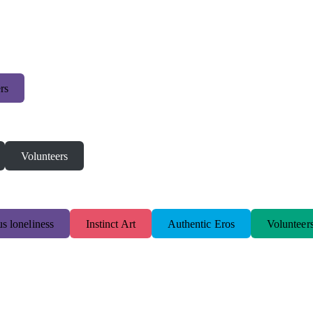
rs
Volunteers
s loneliness
Instinct Art
Authentic Eros
Volunteer