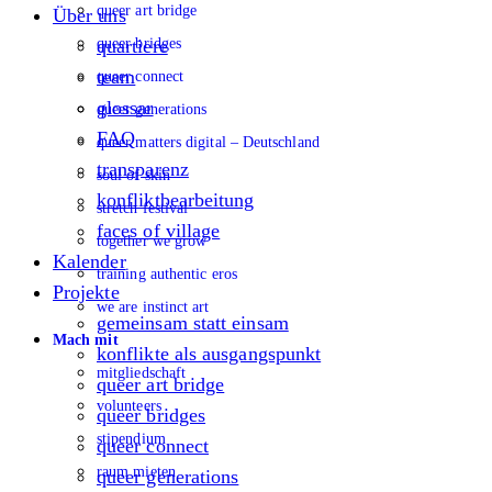
queer art bridge
Über uns
queer bridges
quartiere
team
queer connect
glossar
queer generations
FAQ
queer matters digital – Deutschland
transparenz
soul of skin
konfliktbearbeitung
stretch festival
faces of village
together we grow
Kalender
training authentic eros
Projekte
we are instinct art
gemeinsam statt einsam
Mach mit
konflikte als ausgangspunkt
mitgliedschaft
queer art bridge
volunteers
queer bridges
stipendium
queer connect
raum mieten
queer generations