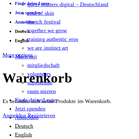
Finde deine Leute
queer matters digital – Deutschland
soul of skin
Jetzt spenden
stretch festival
Anmelden
together we grow
Deutsch
training authentic eros
English
we are instinct art
More options
Mach mit
mitgliedschaft
Warenkorb
volunteers
stipendium
raum mieten
Finde deine Leute
Es befinden sich keine Produkte im Warenkorb.
Jetzt spenden
Anmelden
Registrieren
Anmelden
Deutsch
English