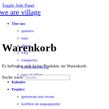
Toggle Side Panel
Über uns
quartiere
team
Warenkorb
glossar
FAQ
transparenz
Es befinden sich keine Produkte im Warenkorb.
konfliktbearbeitung
faces of village
Suche nach:
Kalender
Projekte
gemeinsam statt einsam
konflikte als ausgangspunkt