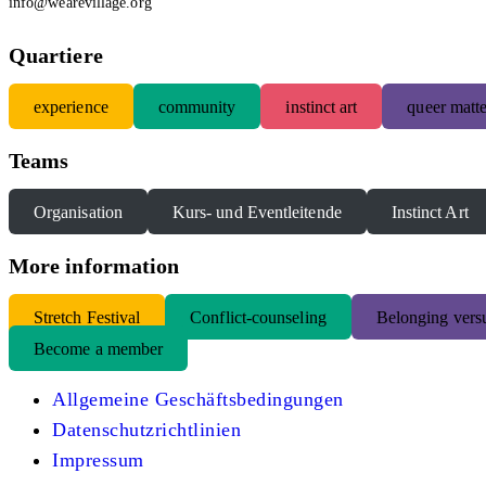
info@wearevillage.org
Quartiere
experience
community
instinct art
queer matte
Teams
Organisation
Kurs- und Eventleitende
Instinct Art
More information
S
tretch Festival
Conflict-counseling
Belonging versu
Become a member
Allgemeine Geschäftsbedingungen
Datenschutzrichtlinien
Impressum