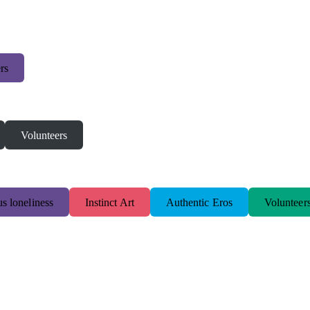
rs
Volunteers
s loneliness
Instinct Art
Authentic Eros
Volunteer