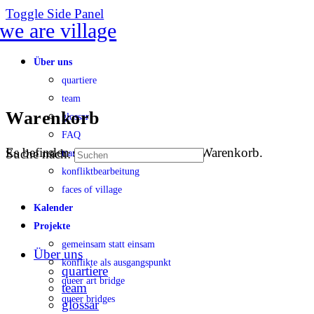
Toggle Side Panel
Über uns
quartiere
team
Warenkorb
glossar
FAQ
Es befinden sich keine Produkte im Warenkorb.
Suche nach:
transparenz
konfliktbearbeitung
faces of village
Kalender
Projekte
gemeinsam statt einsam
Über uns
konflikte als ausgangspunkt
quartiere
queer art bridge
team
queer bridges
glossar