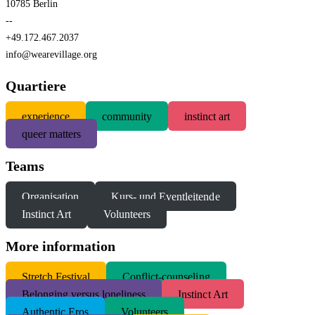
10785 Berlin
--
+49.172.467.2037
info@wearevillage.org
Quartiere
experience
community
instinct art
queer matters
Teams
Organisation
Kurs- und Eventleitende
Instinct Art
Volunteers
More information
S
tretch Festival
Conflict-counseling
Belonging versus loneliness
Instinct Art
Authentic Eros
Volunteers