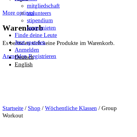
mitgliedschaft
More options
volunteers
stipendium
Warenkorb
raum mieten
Finde deine Leute
Jetzt spenden
Es befinden sich keine Produkte im Warenkorb.
Anmelden
Anmelden
Registrieren
Deutsch
English
Startseite
/
Shop
/
Wöchentliche Klassen
/ Group
Workout