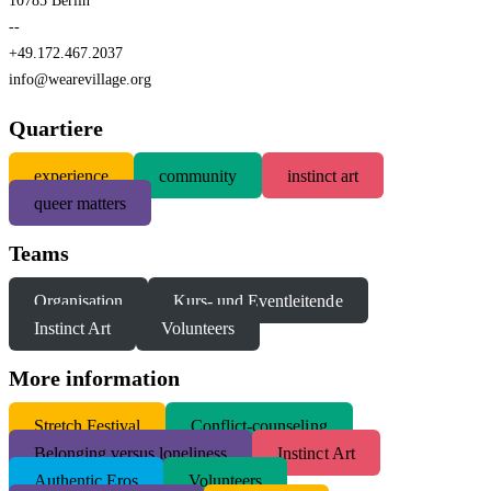
10785 Berlin
--
+49.172.467.2037
info@wearevillage.org
Quartiere
experience
community
instinct art
queer matters
Teams
Organisation
Kurs- und Eventleitende
Instinct Art
Volunteers
More information
S
tretch Festival
Conflict-counseling
Belonging versus loneliness
Instinct Art
Authentic Eros
Volunteers