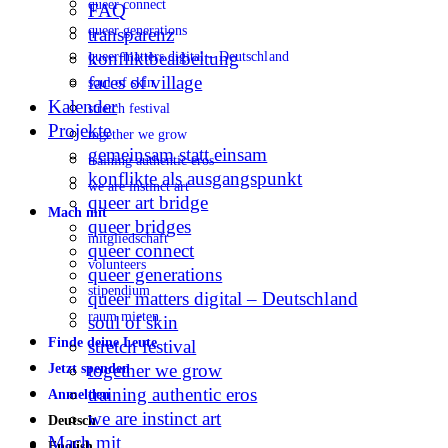
queer connect
FAQ
queer generations
transparenz
konfliktbearbeitung
queer matters digital – Deutschland
faces of village
soul of skin
Kalender
stretch festival
Projekte
together we grow
gemeinsam statt einsam
training authentic eros
konflikte als ausgangspunkt
we are instinct art
queer art bridge
Mach mit
queer bridges
mitgliedschaft
queer connect
volunteers
queer generations
stipendium
queer matters digital – Deutschland
raum mieten
soul of skin
Finde deine Leute
stretch festival
together we grow
Jetzt spenden
training authentic eros
Anmelden
we are instinct art
Deutsch
Mach mit
English