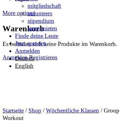
mitgliedschaft
More options
volunteers
stipendium
Warenkorb
raum mieten
Finde deine Leute
Jetzt spenden
Es befinden sich keine Produkte im Warenkorb.
Anmelden
Anmelden
Registrieren
Deutsch
English
Startseite
/
Shop
/
Wöchentliche Klassen
/ Group
Workout