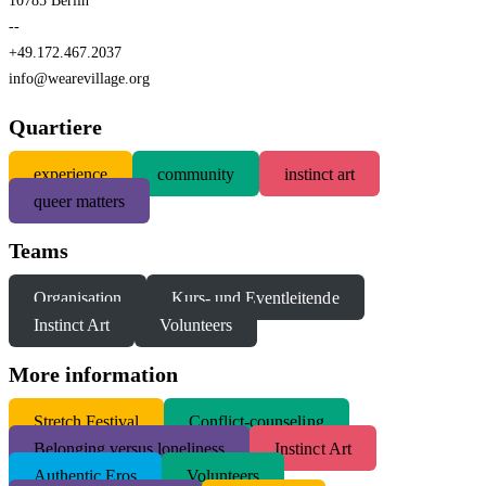
10785 Berlin
--
+49.172.467.2037
info@wearevillage.org
Quartiere
experience
community
instinct art
queer matters
Teams
Organisation
Kurs- und Eventleitende
Instinct Art
Volunteers
More information
S
tretch Festival
Conflict-counseling
Belonging versus loneliness
Instinct Art
Authentic Eros
Volunteers