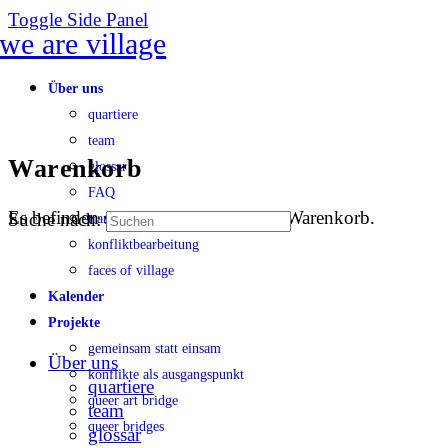
Toggle Side Panel
Über uns
quartiere
team
Warenkorb
glossar
FAQ
Es befinden sich keine Produkte im Warenkorb.
Suche nach:
transparenz
konfliktbearbeitung
faces of village
Kalender
Projekte
gemeinsam statt einsam
Über uns
konflikte als ausgangspunkt
quartiere
queer art bridge
team
queer bridges
glossar