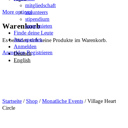
mitgliedschaft
More options
volunteers
stipendium
Warenkorb
raum mieten
Finde deine Leute
Jetzt spenden
Es befinden sich keine Produkte im Warenkorb.
Anmelden
Anmelden
Registrieren
Deutsch
English
Startseite
/
Shop
/
Monatliche Events
/ Village Heart
Circle