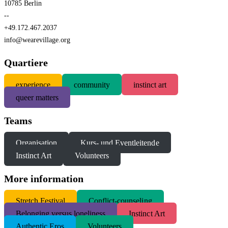
10785 Berlin
--
+49.172.467.2037
info@wearevillage.org
Quartiere
experience
community
instinct art
queer matters
Teams
Organisation
Kurs- und Eventleitende
Instinct Art
Volunteers
More information
S
tretch Festival
Conflict-counseling
Belonging versus loneliness
Instinct Art
Authentic Eros
Volunteers