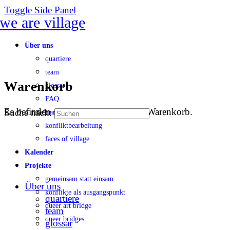
Toggle Side Panel
Über uns
quartiere
team
Warenkorb
glossar
FAQ
Es befinden sich keine Produkte im Warenkorb.
Suche nach:
transparenz
konfliktbearbeitung
faces of village
Kalender
Projekte
gemeinsam statt einsam
Über uns
konflikte als ausgangspunkt
quartiere
queer art bridge
team
queer bridges
glossar