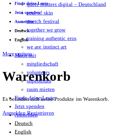
Finde deine Leute
queer matters digital – Deutschland
soul of skin
Jetzt spenden
stretch festival
Anmelden
together we grow
Deutsch
training authentic eros
English
we are instinct art
More options
Mach mit
mitgliedschaft
Warenkorb
volunteers
stipendium
raum mieten
Finde deine Leute
Es befinden sich keine Produkte im Warenkorb.
Jetzt spenden
Anmelden
Registrieren
Anmelden
Deutsch
English