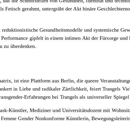
, das die Schnittstellen von Gesundheit, Identität und techno
Als Fetisch gerahmt, untergräbt der Akt binäre Geschlechter
 reduktionistische Gesundheitsmodelle und systemische Gewa
 Performance gipfelt in einem intimen Akt der Fürsorge und 
u zu überdenken.
rix, ist eine Plattform aus Berlin, die queere Veranstaltung
ankert in Liebe und radikaler Zärtlichkeit, feiert Trangels V
nsgender-Erfahrungen bei Trangels als universeller Spiegel 
ask-Künstler, Mediziner und Universitätsdozent mit Wohnsitz
rans Femme Gender Nonkonforme Künstlerin, Bewegungsleiterin