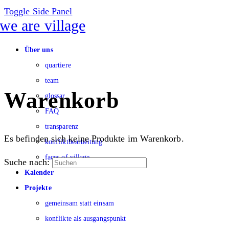
Toggle Side Panel
Über uns
quartiere
team
Warenkorb
glossar
FAQ
transparenz
Es befinden sich keine Produkte im Warenkorb.
konfliktbearbeitung
faces of village
Suche nach:
Kalender
Projekte
gemeinsam statt einsam
konflikte als ausgangspunkt