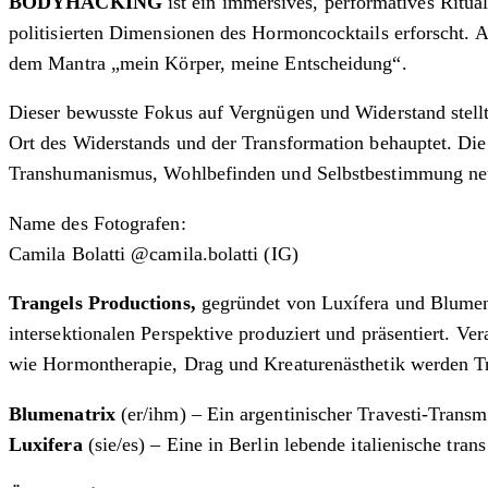
BODYHACKING
ist ein immersives, performatives Ritual
politisierten Dimensionen des Hormoncocktails erforscht. 
dem Mantra „mein Körper, meine Entscheidung“.
Dieser bewusste Fokus auf Vergnügen und Widerstand stellt
Ort des Widerstands und der Transformation behauptet. Die
Transhumanismus, Wohlbefinden und Selbstbestimmung ne
Name des Fotografen:
Camila Bolatti @camila.bolatti (IG)
Trangels Productions,
gegründet von Luxífera und Blumenat
intersektionalen Perspektive produziert und präsentiert. Ver
wie Hormontherapie, Drag und Kreaturenästhetik werden Tra
Blumenatrix
(er/ihm) – Ein argentinischer Travesti-Transm
Luxifera
(sie/es) – Eine in Berlin lebende italienische t