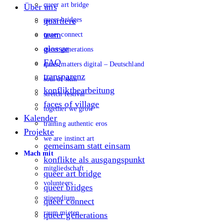
queer art bridge
Über uns
queer bridges
quartiere
team
queer connect
glossar
queer generations
FAQ
queer matters digital – Deutschland
transparenz
soul of skin
konfliktbearbeitung
stretch festival
faces of village
together we grow
Kalender
training authentic eros
Projekte
we are instinct art
gemeinsam statt einsam
Mach mit
konflikte als ausgangspunkt
mitgliedschaft
queer art bridge
volunteers
queer bridges
stipendium
queer connect
raum mieten
queer generations